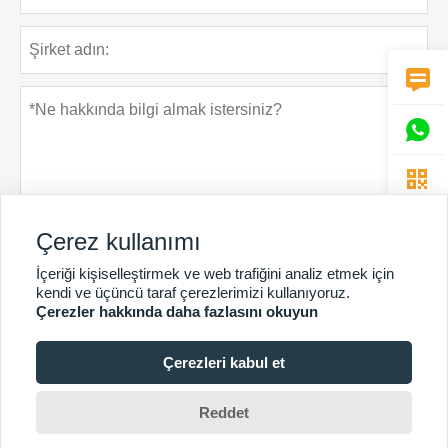



Çerez kullanımı
İçeriği kişiselleştirmek ve web trafiğini analiz etmek için
Gizlilik Politikası
Gönder
kendi ve üçüncü taraf çerezlerimizi kullanıyoruz.
Çerezler hakkında daha fazlasını okuyun
Çerezleri kabul et
DAHA FAZLA HIZMET
Telif Hakkı © Guangzhou Chunke Çevre Teknolojisi Ltd.Şti.E-
Reddet
posta:david@gzchunke.com