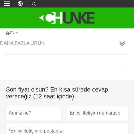

Ev
>
DAHA FAZLA ÜRÜN
Son fiyat olsun? En kısa sürede cevap
vereceğiz (12 saat içinde)