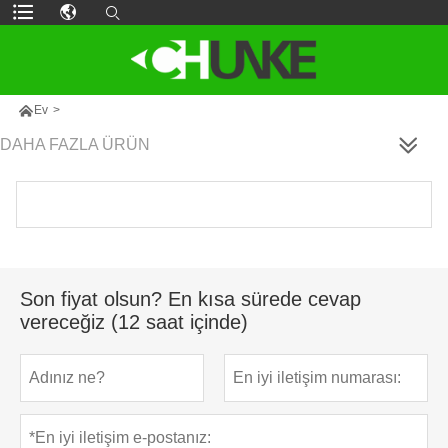

Ev
>
DAHA FAZLA ÜRÜN
Son fiyat olsun? En kısa sürede cevap
vereceğiz (12 saat içinde)