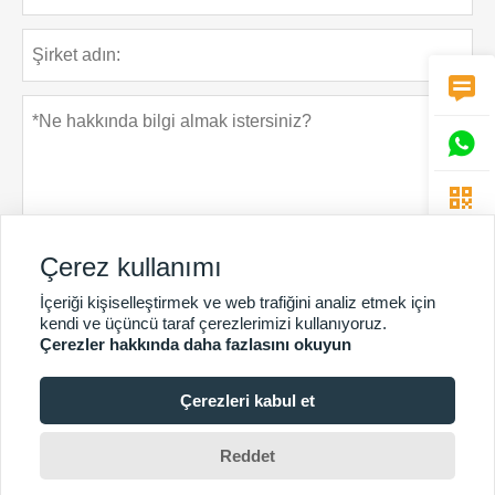



Çerez kullanımı
İçeriği kişiselleştirmek ve web trafiğini analiz etmek için
Gizlilik Politikası
Gönder
kendi ve üçüncü taraf çerezlerimizi kullanıyoruz.
Çerezler hakkında daha fazlasını okuyun
Çerezleri kabul et
DAHA FAZLA HIZMET
Telif Hakkı © Guangzhou Chunke Çevre Teknolojisi Ltd.Şti.E-
Reddet
posta:david@gzchunke.com