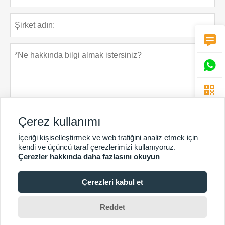



Çerez kullanımı
İçeriği kişiselleştirmek ve web trafiğini analiz etmek için
Gizlilik Politikası
Gönder
kendi ve üçüncü taraf çerezlerimizi kullanıyoruz.
Çerezler hakkında daha fazlasını okuyun
Çerezleri kabul et
DAHA FAZLA HIZMET
Telif Hakkı © Guangzhou Chunke Çevre Teknolojisi Ltd.Şti.E-
Reddet
posta:david@gzchunke.com