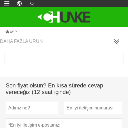

Ev
>
DAHA FAZLA ÜRÜN
Son fiyat olsun? En kısa sürede cevap
vereceğiz (12 saat içinde)