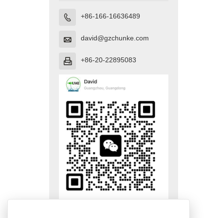
+86-166-16636489

david@gzchunke.com

+86-20-22895083
