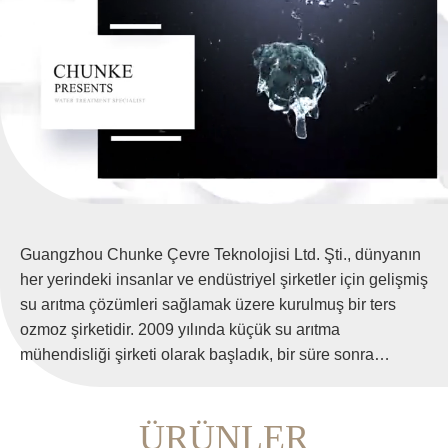
Guangzhou Chunke Çevre Teknolojisi Ltd. Şti., dünyanın
her yerindeki insanlar ve endüstriyel şirketler için gelişmiş
su arıtma çözümleri sağlamak üzere kurulmuş bir ters
ozmoz şirketidir. 2009 yılında küçük su arıtma
mühendisliği şirketi olarak başladık, bir süre sonra
yabancı müşterilere ro su tesisi tasarlayıp ürettikten sonra
satış, servis ve mühendislikte tüm su problemlerinde
ÜRÜNLER
pazar lideri üretici haline geldik. Şu anda ro su arıtma