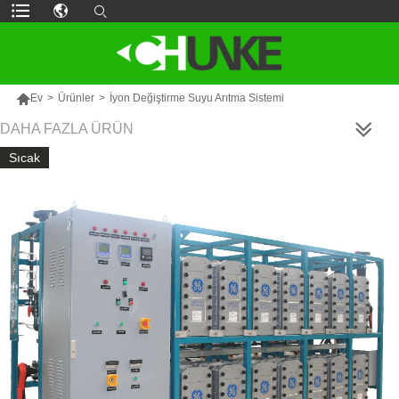

Ev
>
Ürünler
>
İyon Değiştirme Suyu Arıtma Sistemi
DAHA FAZLA ÜRÜN
Sıcak