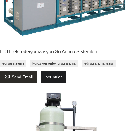
EDI Elektrodeiyonizasyon Su Arıtma Sistemleri
edi su sistemi
korozyon önleyici su arıtma
edi su arıtma tesisi

Send Email
ayrıntılar