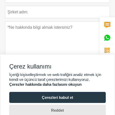



Çerez kullanımı
Gizlilik Politikası
Gönder
İçeriği kişiselleştirmek ve web trafiğini analiz etmek için
kendi ve üçüncü taraf çerezlerimizi kullanıyoruz.
Çerezler hakkında daha fazlasını okuyun
Çerezleri kabul et
DAHA FAZLA HIZMET
Telif Hakkı © Guangzhou Chunke Çevre Teknolojisi Ltd.Şti.E-
Reddet