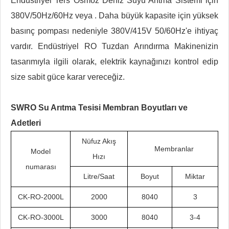
Endüstriyel Ters Osmoz Deniz Suyu Arıtma Sistemi için
380V/50Hz/60Hz veya . Daha büyük kapasite için yüksek
basınç pompası nedeniyle 380V/415V 50/60Hz'e ihtiyaç
vardır. Endüstriyel RO Tuzdan Arındırma Makinenizin
tasarımıyla ilgili olarak, elektrik kaynağınızı kontrol edip
size sabit güce karar vereceğiz.
SWRO Su Arıtma Tesisi Membran Boyutları ve
Adetleri
Nüfuz Akış
Membranlar
Model
Hızı
numarası
Litre/Saat
Boyut
Miktar
CK-RO-2000L
2000
8040
3
CK-RO-3000L
3000
8040
3-4