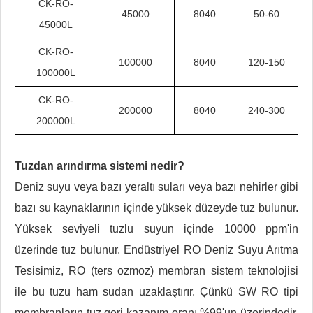
CK-RO-
45000
8040
50-60
45000L
CK-RO-
100000
8040
120-150
100000L
CK-RO-
200000
8040
240-300
200000L
Tuzdan arındırma sistemi nedir?
Deniz suyu veya bazı yeraltı suları veya bazı nehirler gibi
bazı su kaynaklarının içinde yüksek düzeyde tuz bulunur.
Yüksek seviyeli tuzlu suyun içinde 10000 ppm'in
üzerinde tuz bulunur. Endüstriyel RO Deniz Suyu Arıtma
Tesisimiz, RO (ters ozmoz) membran sistem teknolojisi
ile bu tuzu ham sudan uzaklaştırır. Çünkü SW RO tipi
membranların tuz geri kazanım oranı %99'un üzerindedir.