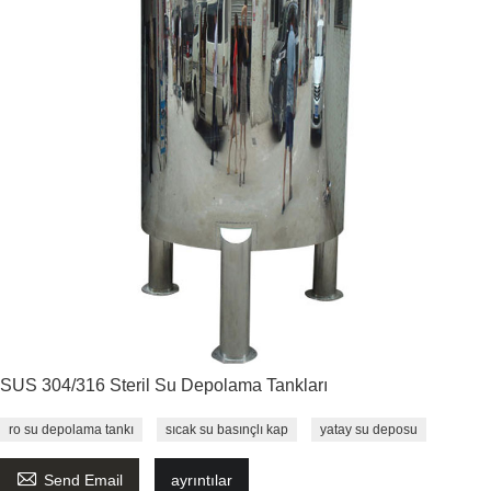
SUS 304/316 Steril Su Depolama Tankları
ro su depolama tankı
sıcak su basınçlı kap
yatay su deposu

Send Email
ayrıntılar