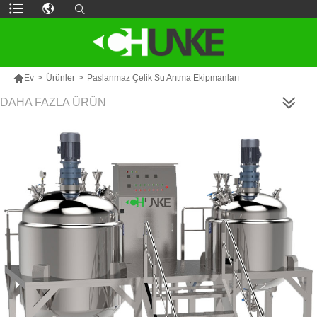

Ev
>
Ürünler
>
Paslanmaz Çelik Su Arıtma Ekipmanları
DAHA FAZLA ÜRÜN