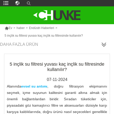

Ev
>
haber
>
Endüstri Haberleri
>
5 inçlik su filtresi yuvası kaç inçlik su filtresinde kullanılır?
DAHA FAZLA ÜRÜN
5 inçlik su filtresi yuvası kaç inçlik su filtresinde
kullanılır?
07-11-2024
Alanında
evsel su arıtımı
, doğru filtrasyon ekipmanını
seçmek, içme suyunun kalitesini garanti altına almak için
önemli bağlantılardan biridir. Sıradan tüketiciler için,
piyasadaki göz kamaştırıcı filtre ve aksesuarları dizisiyle karşı
karşıya kaldıklarında, doğru ürünü nasıl seçecekleri genellikle