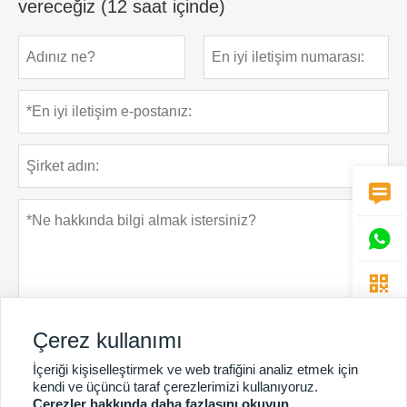
vereceğiz (12 saat içinde)



Çerez kullanımı
İçeriği kişiselleştirmek ve web trafiğini analiz etmek için
Gizlilik Politikası
Gönder
kendi ve üçüncü taraf çerezlerimizi kullanıyoruz.
Çerezler hakkında daha fazlasını okuyun