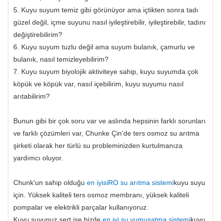
5. Kuyu suyum temiz gibi görünüyor ama içtikten sonra tadı
güzel değil, içme suyunu nasıl iyileştirebilir, iyileştirebilir, tadını
değiştirebilirim?
6. Kuyu suyum tuzlu değil ama suyum bulanık, çamurlu ve
bulanık, nasıl temizleyebilirim?
7. Kuyu suyum biyolojik aktiviteye sahip, kuyu suyumda çok
köpük ve köpük var, nasıl içebilirim, kuyu suyumu nasıl
arıtabilirim?
Bunun gibi bir çok soru var ve aslında hepsinin farklı sorunları
ve farklı çözümleri var, Chunke Çin'de ters osmoz su arıtma
şirketi olarak her türlü su probleminizden kurtulmanıza
yardımcı oluyor.
Chunk'un sahip olduğu
en iyisi
RO su arıtma sistemi
kuyu suyu
için. Yüksek kaliteli ters osmoz membranı, yüksek kaliteli
pompalar ve elektrikli parçalar kullanıyoruz.
Kuyu suyunuz sert ise bizde
en iyi su yumuşatma sistemi
kuyu