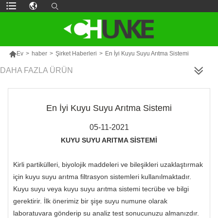

Ev
>
haber
>
Şirket Haberleri
>
En İyi Kuyu Suyu Arıtma Sistemi
DAHA FAZLA ÜRÜN
En İyi Kuyu Suyu Arıtma Sistemi
05-11-2021
KUYU SUYU ARITMA SİSTEMİ
Kirli partikülleri, biyolojik maddeleri ve bileşikleri uzaklaştırmak
için kuyu suyu arıtma filtrasyon sistemleri kullanılmaktadır.
Kuyu suyu veya kuyu suyu arıtma sistemi tecrübe ve bilgi
gerektirir. İlk önerimiz bir şişe suyu numune olarak
laboratuvara gönderip su analiz test sonucunuzu almanızdır.