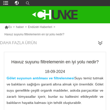

Ev
>
haber
>
Endüstri Haberleri
>
Havuz suyunu filtrelemenin en iyi yolu nedir?
DAHA FAZLA ÜRÜN
Havuz suyunu filtrelemenin en iyi yolu nedir?
18-09-2024
Gölet suyunun arıtılması ve filtrelenmesi
Suyu temiz tutmak
ve balıkların sağlığını garanti altına almak için önemlidir. Gölet
suyu genellikle çeşitli organik maddeler, askıda parçacıklar ve
zararlı kimyasallar içerir, bunlar su kalitesini etkileyebilir ve
balıkların hayatta kalması için tehdit oluşturabilir.