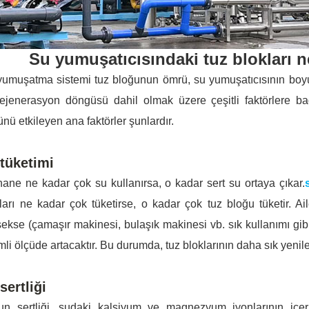
Su yumuşatıcısındaki tuz blokları 
umuşatma sistemi tuz bloğunun ömrü, su yumuşatıcısının boyutu
ejenerasyon döngüsü dahil olmak üzere çeşitli faktörlere b
nü etkileyen ana faktörler şunlardır.
tüketimi
hane ne kadar çok su kullanırsa, o kadar sert su ortaya çıkar.
ları ne kadar çok tüketirse, o kadar çok tuz bloğu tüketir. A
ekse (çamaşır makinesi, bulaşık makinesi vb. sık kullanımı gibi)
li ölçüde artacaktır. Bu durumda, tuz bloklarının daha sık yenil
sertliği
un sertliği, sudaki kalsiyum ve magnezyum iyonlarının içer