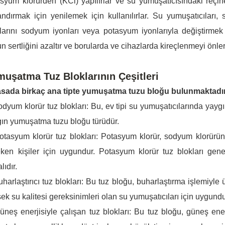
syum klorürden (KCl) yapılırlar ve su yumuşatıcısındaki reçi
ndırmak için yenilemek için kullanılırlar. Su yumuşatıcıları
larını sodyum iyonları veya potasyum iyonlarıyla değiştirmek i
n sertliğini azaltır ve borularda ve cihazlarda kireçlenmeyi önler
uşatma Tuz Bloklarının Çeşitleri
asada birkaç ana tipte yumuşatma tuzu bloğu bulunmaktadı
dyum klorür tuz blokları: Bu, ev tipi su yumuşatıcılarında yayg
ın yumuşatma tuzu bloğu türüdür.
tasyum klorür tuz blokları: Potasyum klorür, sodyum klorürün
ken kişiler için uygundur. Potasyum klorür tuz blokları gen
lıdır.
harlaştırıcı tuz blokları: Bu tuz bloğu, buharlaştırma işlemiyle 
ek su kalitesi gereksinimleri olan su yumuşatıcıları için uygundu
neş enerjisiyle çalışan tuz blokları: Bu tuz bloğu, güneş enerj