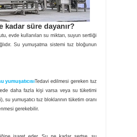
ne kadar süre dayanır?
, evde kullanılan su miktarı, suyun sertliği
ağlıdır. Su yumuşatma sistemi tuz bloğunun
su yumuşatıcısı
Tedavi edilmesi gereken tuz
ilede daha fazla kişi varsa veya su tüketimi
, su yumuşatıcı tuz bloklarının tüketim oranı
enmesi gerekebilir.
iğine işaret eder. Su ne kadar sertse, su