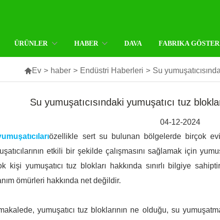
ÜRÜNLER
HABER
DAVA
FABRIKA GÖSTER

Ev
>
haber
>
Endüstri Haberleri
>
Su yumuşatıcısındak
Su yumuşatıcısındaki yumuşatıcı tuz blokla
04-12-2024
yumuşatıcıları
özellikle sert su bulunan bölgelerde birçok evi
şatıcılarının etkili bir şekilde çalışmasını sağlamak için yumuş
ok kişi yumuşatıcı tuz blokları hakkında sınırlı bilgiye sahip
anım ömürleri hakkında net değildir.
akalede, yumuşatıcı tuz bloklarının ne olduğu, su yumuşatma 