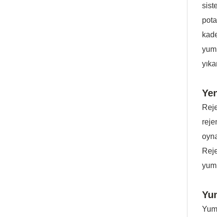
sis
pota
kad
yumu
yıka
Yen
Reje
reje
oyn
Reje
yumu
Yum
Yumu