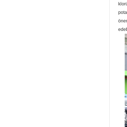
klor
pota
önem
edeb