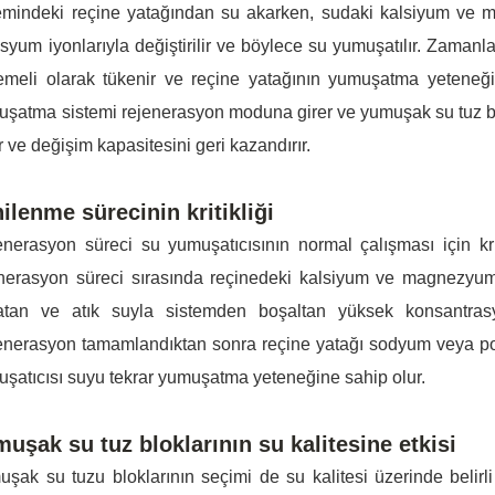
temindeki reçine yatağından su akarken, sudaki kalsiyum ve 
syum iyonlarıyla değiştirilir ve böylece su yumuşatılır. Zaman
emeli olarak tükenir ve reçine yatağının yumuşatma yeteneği
şatma sistemi rejenerasyon moduna girer ve yumuşak su tuz bloğ
r ve değişim kapasitesini geri kazandırır.
ilenme sürecinin kritikliği
nerasyon süreci su yumuşatıcısının normal çalışması için kr
nerasyon süreci sırasında reçinedeki kalsiyum ve magnezyum i
atan ve atık suyla sistemden boşaltan yüksek konsantrasy
nerasyon tamamlandıktan sonra reçine yatağı sodyum veya pot
şatıcısı suyu tekrar yumuşatma yeteneğine sahip olur.
uşak su tuz bloklarının su kalitesine etkisi
şak su tuzu bloklarının seçimi de su kalitesi üzerinde belirli