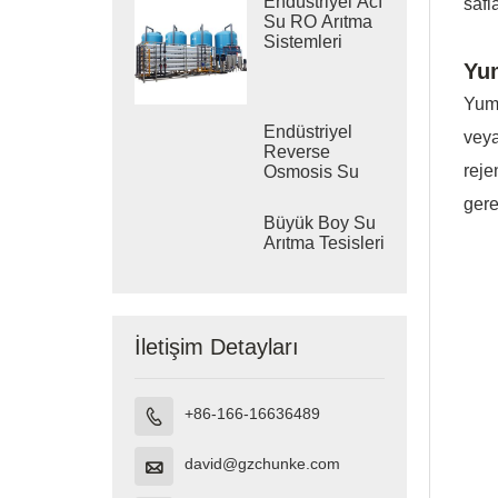
Endüstriyel Acı
safl
Su RO Arıtma
Sistemleri
Yum
Yumu
Endüstriyel
veya
Reverse
reje
Osmosis Su
Arıtma
gere
Sistemleri
Büyük Boy Su
Arıtma Tesisleri
İletişim Detayları
+86-166-16636489

david@gzchunke.com
