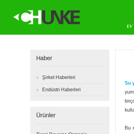
EV
Haber
Şirket Haberleri

Su 
Endüstri Haberleri

yumu
birç
kull
Ürünler
Bu m