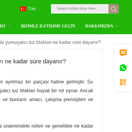
Türk
ISI
BIZIMLE ILETIŞIME GEÇIN
HAKKIMIZDA
i yumuşatıcı tuz blokları ne kadar süre dayanır?

rı ne kadar süre dayanır?


n ayrılmaz bir parçası haline gelmiştir. Su
atıcı tuz blokları hayati bir rol oynar. Ancak
tir ve bunların amacı, çalışma prensipleri ve
sistemindeki rolleri ve genellikle ne kadar