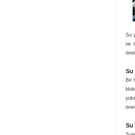
Su y
ve r
ömrü
Su 
Bir 
blok
yüks
önem
Su 
Suy