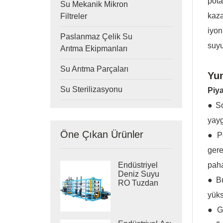
pota
Su Mekanik Mikron
kaza
Filtreler
iyon
Paslanmaz Çelik Su
suyu
Arıtma Ekipmanları
Su Arıtma Parçaları
Yum
Su Sterilizasyonu
Piy
● So
yayg
Öne Çıkan Ürünler
● Po
gere
paha
Endüstriyel
Deniz Suyu
● Bu
RO Tuzdan
Arındırma
yüks
Sistemleri
● Gü