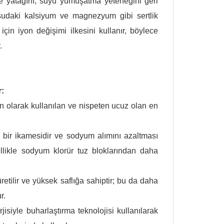
ne yatağını, suyu yumuşatma yeteneğini geri
, sudaki kalsiyum ve magnezyum gibi sertlik
çin iyon değişimi ilkesini kullanır, böylece
.
r:
ın olarak kullanılan ve nispeten ucuz olan en
 bir ikamesidir ve sodyum alımını azaltması
ellikle sodyum klorür tuz bloklarından daha
üretilir ve yüksek saflığa sahiptir; bu da daha
r.
isiyle buharlaştırma teknolojisi kullanılarak