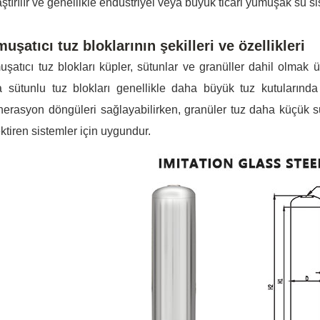
aştırılır ve genellikle endüstriyel veya büyük ticari yumuşak su si
uşatıcı tuz bloklarının şekilleri ve özellikleri
şatıcı tuz blokları küpler, sütunlar ve granüller dahil olmak üz
 sütunlu tuz blokları genellikle daha büyük tuz kutularında
nerasyon döngüleri sağlayabilirken, granüler tuz daha küçük s
ktiren sistemler için uygundur.