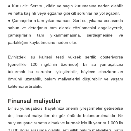
● Kuru cilt: Sert su, cildin ve saçın kurumasına neden olabilir
ve hatta kaşıntı veya egzama gibi cilt sorunlarına yol açabilir.
● Çamaşırların tam yıkanmaması: Sert su, yıkama esnasında
sabun ve deterjanın tam olarak çözünmesini engelleyerek,
çamaşırların tam yıkanmamasına, sertleşmesine ve
parlaklığını kaybetmesine neden olur.
Evinizdeki su kalitesi testi yüksek sertlik gösteriyorsa
(genellikle 120 mg/L'nin üzerinde), bir su yumuşatıcısı
taktırmak bu sorunları iyileştirebilir, böylece cihazlarınızın
ömrünü uzatabilir, bakım maliyetlerini düşürebilir ve yaşam
kalitenizi artırabilir.
Finansal maliyetler
Bir su yumuşatıcısı hayatınıza önemli iyileştirmeler getirebilse
de, finansal maliyetleri de göz önünde bulundurulmalıdır. Bir
su yumuşatıcısı satın almak ve kurmak için ilk yatırım 1.000 ila
3.000 dolar arasında olabilir, artı yıllık bakım maliyetleri. Satın