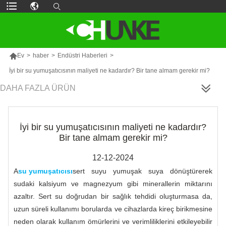

Ev
>
haber
>
Endüstri Haberleri
>
İyi bir su yumuşatıcısının maliyeti ne kadardır? Bir tane almam gerekir mi?
DAHA FAZLA ÜRÜN
İyi bir su yumuşatıcısının maliyeti ne kadardır?
Bir tane almam gerekir mi?
12-12-2024
A
su yumuşatıcısı
sert suyu yumuşak suya dönüştürerek
sudaki kalsiyum ve magnezyum gibi minerallerin miktarını
azaltır. Sert su doğrudan bir sağlık tehdidi oluşturmasa da,
uzun süreli kullanımı borularda ve cihazlarda kireç birikmesine
neden olarak kullanım ömürlerini ve verimliliklerini etkileyebilir