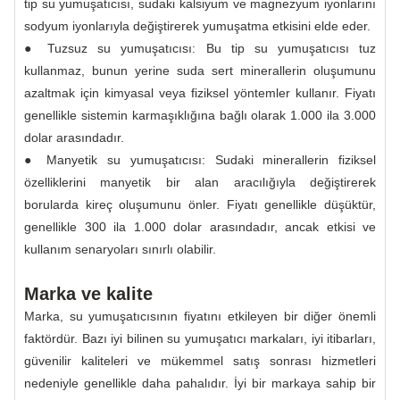
tip su yumuşatıcısı, sudaki kalsiyum ve magnezyum iyonlarını
sodyum iyonlarıyla değiştirerek yumuşatma etkisini elde eder.
● Tuzsuz su yumuşatıcısı: Bu tip su yumuşatıcısı tuz
kullanmaz, bunun yerine suda sert minerallerin oluşumunu
azaltmak için kimyasal veya fiziksel yöntemler kullanır. Fiyatı
genellikle sistemin karmaşıklığına bağlı olarak 1.000 ila 3.000
dolar arasındadır.
● Manyetik su yumuşatıcısı: Sudaki minerallerin fiziksel
özelliklerini manyetik bir alan aracılığıyla değiştirerek
borularda kireç oluşumunu önler. Fiyatı genellikle düşüktür,
genellikle 300 ila 1.000 dolar arasındadır, ancak etkisi ve
kullanım senaryoları sınırlı olabilir.
Marka ve kalite
Marka, su yumuşatıcısının fiyatını etkileyen bir diğer önemli
faktördür. Bazı iyi bilinen su yumuşatıcı markaları, iyi itibarları,
güvenilir kaliteleri ve mükemmel satış sonrası hizmetleri
nedeniyle genellikle daha pahalıdır. İyi bir markaya sahip bir