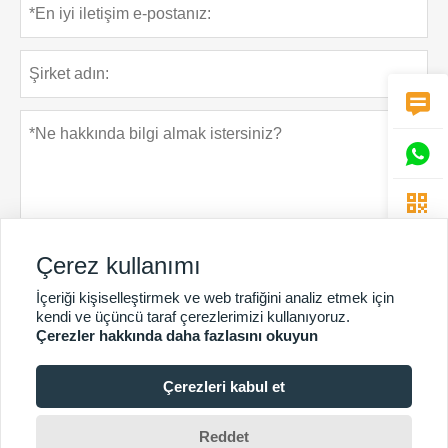



Çerez kullanımı
İçeriği kişiselleştirmek ve web trafiğini analiz etmek için
Gizlilik Politikası
Gönder
kendi ve üçüncü taraf çerezlerimizi kullanıyoruz.
Çerezler hakkında daha fazlasını okuyun
Çerezleri kabul et
DAHA FAZLA HIZMET
Telif Hakkı © Guangzhou Chunke Çevre Teknolojisi Ltd.Şti.E-
Reddet