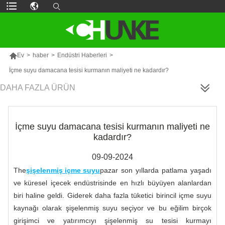

Ev
>
haber
>
Endüstri Haberleri
>
İçme suyu damacana tesisi kurmanın maliyeti ne kadardır?
DAHA FAZLA ÜRÜN
İçme suyu damacana tesisi kurmanın maliyeti ne
kadardır?
09-09-2024
The
şişelenmiş içme suyu
pazar son yıllarda patlama yaşadı
ve küresel içecek endüstrisinde en hızlı büyüyen alanlardan
biri haline geldi. Giderek daha fazla tüketici birincil içme suyu
kaynağı olarak şişelenmiş suyu seçiyor ve bu eğilim birçok
girişimci ve yatırımcıyı şişelenmiş su tesisi kurmayı