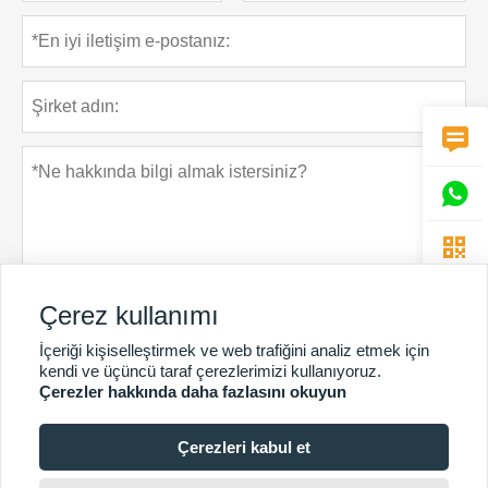



Çerez kullanımı
İçeriği kişiselleştirmek ve web trafiğini analiz etmek için
Gizlilik Politikası
Gönder
kendi ve üçüncü taraf çerezlerimizi kullanıyoruz.
Çerezler hakkında daha fazlasını okuyun
Çerezleri kabul et
DAHA FAZLA HIZMET