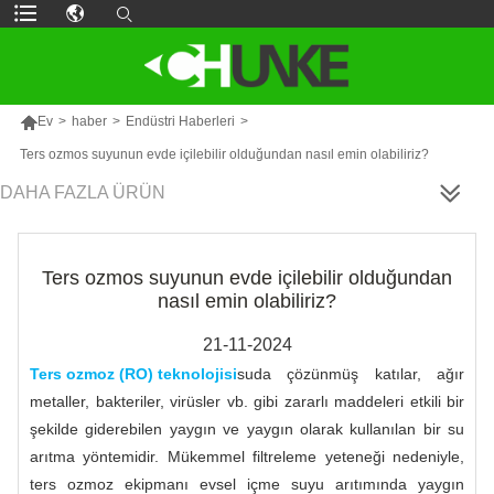

Ev
>
haber
>
Endüstri Haberleri
>
Ters ozmos suyunun evde içilebilir olduğundan nasıl emin olabiliriz?
DAHA FAZLA ÜRÜN
Ters ozmos suyunun evde içilebilir olduğundan
nasıl emin olabiliriz?
21-11-2024
Ters ozmoz (RO) teknolojisi
suda çözünmüş katılar, ağır
metaller, bakteriler, virüsler vb. gibi zararlı maddeleri etkili bir
şekilde giderebilen yaygın ve yaygın olarak kullanılan bir su
arıtma yöntemidir. Mükemmel filtreleme yeteneği nedeniyle,
ters ozmoz ekipmanı evsel içme suyu arıtımında yaygın