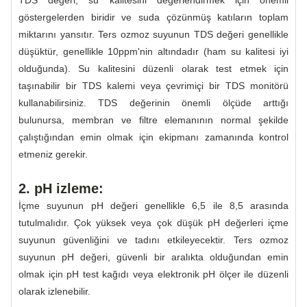
TDS değeri, su kalitesini değerlendirmek için önemli
göstergelerden biridir ve suda çözünmüş katıların toplam
miktarını yansıtır. Ters ozmoz suyunun TDS değeri genellikle
düşüktür, genellikle 10ppm'nin altındadır (ham su kalitesi iyi
olduğunda). Su kalitesini düzenli olarak test etmek için
taşınabilir bir TDS kalemi veya çevrimiçi bir TDS monitörü
kullanabilirsiniz. TDS değerinin önemli ölçüde arttığı
bulunursa, membran ve filtre elemanının normal şekilde
çalıştığından emin olmak için ekipmanı zamanında kontrol
etmeniz gerekir.
2. pH izleme:
İçme suyunun pH değeri genellikle 6,5 ile 8,5 arasında
tutulmalıdır. Çok yüksek veya çok düşük pH değerleri içme
suyunun güvenliğini ve tadını etkileyecektir. Ters ozmoz
suyunun pH değeri, güvenli bir aralıkta olduğundan emin
olmak için pH test kağıdı veya elektronik pH ölçer ile düzenli
olarak izlenebilir.