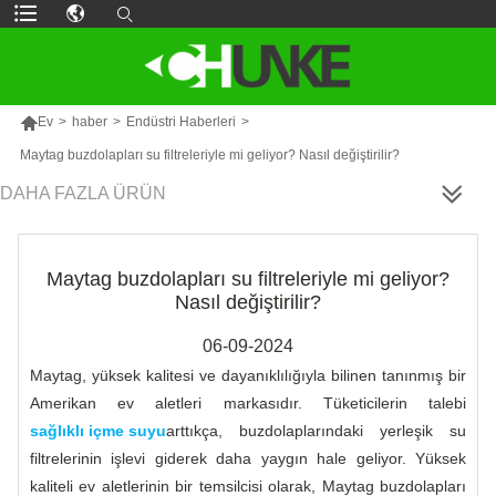

Ev
>
haber
>
Endüstri Haberleri
>
Maytag buzdolapları su filtreleriyle mi geliyor? Nasıl değiştirilir?
DAHA FAZLA ÜRÜN
Maytag buzdolapları su filtreleriyle mi geliyor?
Nasıl değiştirilir?
06-09-2024
Maytag, yüksek kalitesi ve dayanıklılığıyla bilinen tanınmış bir
Amerikan ev aletleri markasıdır. Tüketicilerin talebi
sağlıklı içme suyu
arttıkça, buzdolaplarındaki yerleşik su
filtrelerinin işlevi giderek daha yaygın hale geliyor. Yüksek
kaliteli ev aletlerinin bir temsilcisi olarak, Maytag buzdolapları