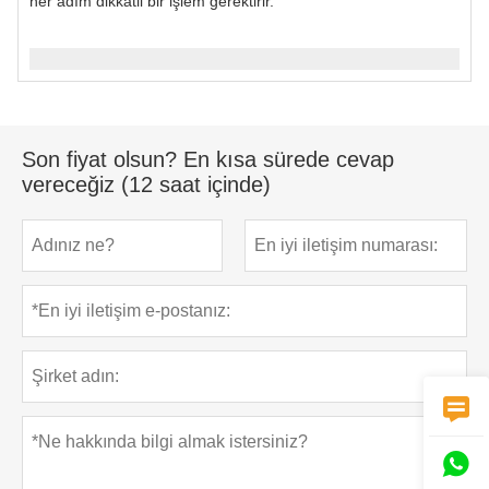
her adım dikkatli bir işlem gerektirir.
Son fiyat olsun? En kısa sürede cevap
vereceğiz (12 saat içinde)

