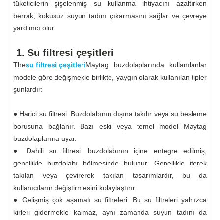
tüketicilerin şişelenmiş su kullanma ihtiyacını azaltırken
berrak, kokusuz suyun tadını çıkarmasını sağlar ve çevreye
yardımcı olur.
1. Su filtresi çeşitleri
The
su filtresi çeşitleri
Maytag buzdolaplarında kullanılanlar
modele göre değişmekle birlikte, yaygın olarak kullanılan tipler
şunlardır:
● Harici su filtresi: Buzdolabının dışına takılır veya su besleme
borusuna bağlanır. Bazı eski veya temel model Maytag
buzdolaplarına uyar.
● Dahili su filtresi: buzdolabının içine entegre edilmiş,
genellikle buzdolabı bölmesinde bulunur. Genellikle iterek
takılan veya çevirerek takılan tasarımlardır, bu da
kullanıcıların değiştirmesini kolaylaştırır.
● Gelişmiş çok aşamalı su filtreleri: Bu su filtreleri yalnızca
kirleri gidermekle kalmaz, aynı zamanda suyun tadını da