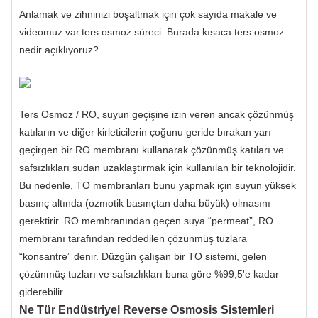
Anlamak ve zihninizi boşaltmak için çok sayıda makale ve
videomuz var.
ters osmoz süreci
. Burada kısaca ters osmoz
nedir açıklıyoruz?
Ters Osmoz / RO, suyun geçişine izin veren ancak çözünmüş
katıların ve diğer kirleticilerin çoğunu geride bırakan yarı
geçirgen bir RO membranı kullanarak çözünmüş katıları ve
safsızlıkları sudan uzaklaştırmak için kullanılan bir teknolojidir.
Bu nedenle, TO membranları bunu yapmak için suyun yüksek
basınç altında (ozmotik basınçtan daha büyük) olmasını
gerektirir. RO membranından geçen suya “permeat”, RO
membranı tarafından reddedilen çözünmüş tuzlara
“konsantre” denir. Düzgün çalışan bir TO sistemi, gelen
çözünmüş tuzları ve safsızlıkları buna göre %99,5'e kadar
giderebilir.
Ne Tür Endüstriyel Reverse Osmosis Sistemleri