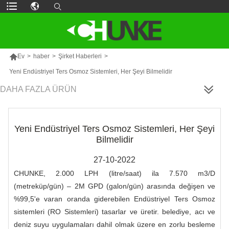

Ev
>
haber
>
Şirket Haberleri
>
Yeni Endüstriyel Ters Osmoz Sistemleri, Her Şeyi Bilmelidir
DAHA FAZLA ÜRÜN
Yeni Endüstriyel Ters Osmoz Sistemleri, Her Şeyi
Bilmelidir
27-10-2022
CHUNKE, 2.000 LPH (litre/saat) ila 7.570 m3/D
(metreküp/gün) – 2M GPD (galon/gün) arasında değişen ve
%99,5'e varan oranda giderebilen Endüstriyel Ters Osmoz
sistemleri (RO Sistemleri) tasarlar ve üretir. belediye, acı ve
deniz suyu uygulamaları dahil olmak üzere en zorlu besleme