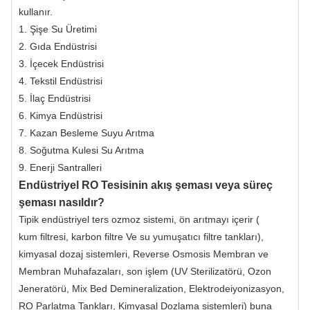
kullanır.
1. Şişe Su Üretimi
2. Gıda Endüstrisi
3. İçecek Endüstrisi
4. Tekstil Endüstrisi
5. İlaç Endüstrisi
6. Kimya Endüstrisi
7. Kazan Besleme Suyu Arıtma
8. Soğutma Kulesi Su Arıtma
9. Enerji Santralleri
Endüstriyel RO Tesisinin akış şeması veya süreç
şeması nasıldır?
Tipik endüstriyel ters ozmoz sistemi, ön arıtmayı içerir (
kum filtresi, karbon filtre
Ve
su yumuşatıcı filtre tankları
),
kimyasal dozaj sistemleri, Reverse Osmosis Membran ve
Membran Muhafazaları, son işlem (
UV Sterilizatörü
, Ozon
Jeneratörü, Mix Bed Demineralization,
Elektrodeiyonizasyon
,
RO Parlatma Tankları, Kimyasal Dozlama sistemleri) buna