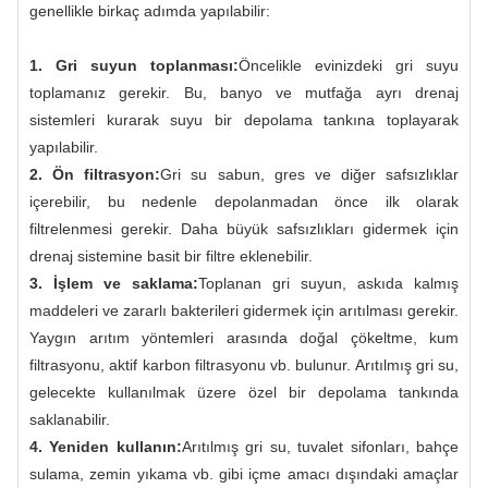
genellikle birkaç adımda yapılabilir:
1. Gri suyun toplanması:
Öncelikle evinizdeki gri suyu
toplamanız gerekir. Bu, banyo ve mutfağa ayrı drenaj
sistemleri kurarak suyu bir depolama tankına toplayarak
yapılabilir.
2. Ön filtrasyon:
Gri su sabun, gres ve diğer safsızlıklar
içerebilir, bu nedenle depolanmadan önce ilk olarak
filtrelenmesi gerekir. Daha büyük safsızlıkları gidermek için
drenaj sistemine basit bir filtre eklenebilir.
3. İşlem ve saklama:
Toplanan gri suyun, askıda kalmış
maddeleri ve zararlı bakterileri gidermek için arıtılması gerekir.
Yaygın arıtım yöntemleri arasında doğal çökeltme, kum
filtrasyonu, aktif karbon filtrasyonu vb. bulunur. Arıtılmış gri su,
gelecekte kullanılmak üzere özel bir depolama tankında
saklanabilir.
4. Yeniden kullanın:
Arıtılmış gri su, tuvalet sifonları, bahçe
sulama, zemin yıkama vb. gibi içme amacı dışındaki amaçlar