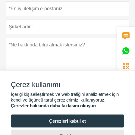



Çerez kullanımı
İçeriği kişiselleştirmek ve web trafiğini analiz etmek için
Gizlilik Politikası
Gönder
kendi ve üçüncü taraf çerezlerimizi kullanıyoruz.
Çerezler hakkında daha fazlasını okuyun
Çerezleri kabul et
DAHA FAZLA HIZMET
Telif Hakkı © Guangzhou Chunke Çevre Teknolojisi Ltd.Şti.E-