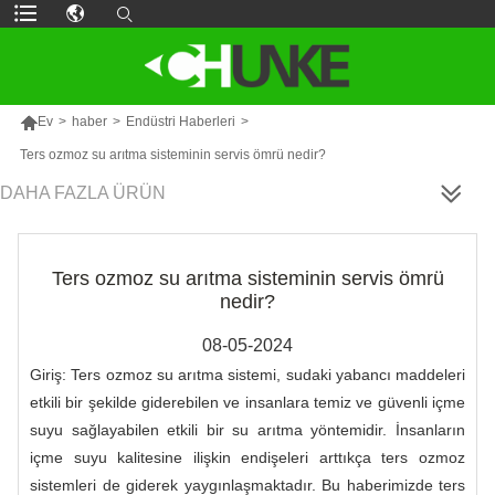

Ev
>
haber
>
Endüstri Haberleri
>
Ters ozmoz su arıtma sisteminin servis ömrü nedir?
DAHA FAZLA ÜRÜN
Ters ozmoz su arıtma sisteminin servis ömrü
nedir?
08-05-2024
Giriş: Ters ozmoz su arıtma sistemi, sudaki yabancı maddeleri
etkili bir şekilde giderebilen ve insanlara temiz ve güvenli içme
suyu sağlayabilen etkili bir su arıtma yöntemidir. İnsanların
içme suyu kalitesine ilişkin endişeleri arttıkça ters ozmoz
sistemleri de giderek yaygınlaşmaktadır. Bu haberimizde ters