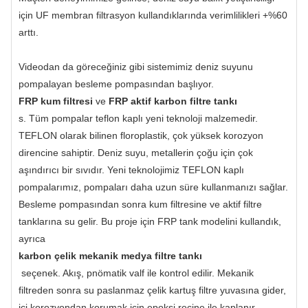
için UF membran filtrasyon kullandıklarında verimlilikleri +%60
arttı.
Videodan da göreceğiniz gibi sistemimiz deniz suyunu
pompalayan besleme pompasından başlıyor.
FRP kum filtresi
ve
FRP aktif karbon filtre tankı
s. Tüm pompalar teflon kaplı yeni teknoloji malzemedir.
TEFLON olarak bilinen floroplastik, çok yüksek korozyon
direncine sahiptir. Deniz suyu, metallerin çoğu için çok
aşındırıcı bir sıvıdır. Yeni teknolojimiz TEFLON kaplı
pompalarımız, pompaları daha uzun süre kullanmanızı sağlar.
Besleme pompasından sonra kum filtresine ve aktif filtre
tanklarına su gelir. Bu proje için FRP tank modelini kullandık,
ayrıca
karbon çelik mekanik medya filtre tankı
seçenek. Akış, pnömatik valf ile kontrol edilir. Mekanik
filtreden sonra su paslanmaz çelik kartuş filtre yuvasına gider,
içi korozyondan korumak için epoksi reçine ile kaplanır.