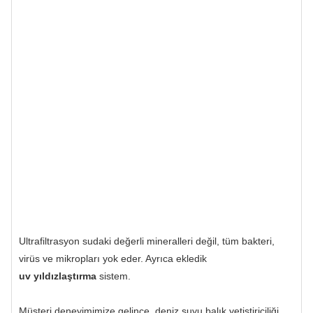
Ultrafiltrasyon sudaki değerli mineralleri değil, tüm bakteri,
virüs ve mikropları yok eder. Ayrıca ekledik
uv yıldızlaştırma
sistem.
Müşteri deneyimimize gelince, deniz suyu balık yetiştiriciliği