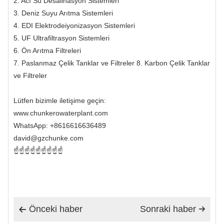
2. Acı Su Desalinasyon Sistemleri
3. Deniz Suyu Arıtma Sistemleri
4. EDI Elektrodeiyonizasyon Sistemleri
5. UF Ultrafiltrasyon Sistemleri
6. Ön Arıtma Filtreleri
7. Paslanmaz Çelik Tanklar ve Filtreler 8. Karbon Çelik Tanklar
ve Filtreler
Lütfen bizimle iletişime geçin:
www.chunkerowaterplant.com
WhatsApp: +8616616636489
david@gzchunke.com
☝️☝️☝️☝️☝️☝️☝️☝️☝
Önceki haber
Sonraki haber

