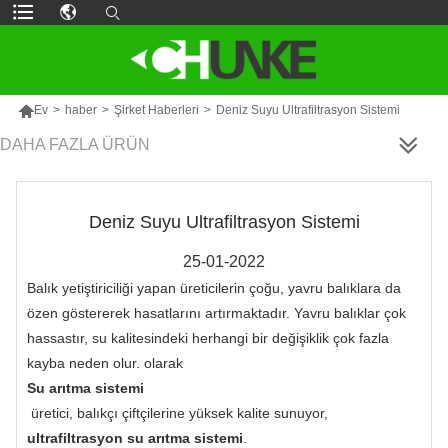

Ev
>
haber
>
Şirket Haberleri
>
Deniz Suyu Ultrafiltrasyon Sistemi
DAHA FAZLA ÜRÜN
Deniz Suyu Ultrafiltrasyon Sistemi
25-01-2022
Balık yetiştiriciliği yapan üreticilerin çoğu, yavru balıklara da
özen göstererek hasatlarını artırmaktadır. Yavru balıklar çok
hassastır, su kalitesindeki herhangi bir değişiklik çok fazla
kayba neden olur. olarak
Su arıtma sistemi
üretici, balıkçı çiftçilerine yüksek kalite sunuyor,
ultrafiltrasyon su arıtma sistemi
.