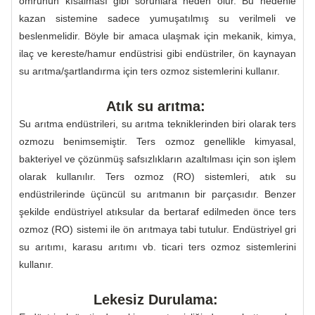
ömrünün kısalması gibi sorunlara neden olur. Bu nedenle
kazan sistemine sadece yumuşatılmış su verilmeli ve
beslenmelidir. Böyle bir amaca ulaşmak için mekanik, kimya,
ilaç ve kereste/hamur endüstrisi gibi endüstriler, ön kaynayan
su arıtma/şartlandırma için ters ozmoz sistemlerini kullanır.
Atık su arıtma:
Su arıtma endüstrileri, su arıtma tekniklerinden biri olarak ters
ozmozu benimsemiştir. Ters ozmoz genellikle kimyasal,
bakteriyel ve çözünmüş safsızlıkların azaltılması için son işlem
olarak kullanılır. Ters ozmoz (RO) sistemleri, atık su
endüstrilerinde üçüncül su arıtmanın bir parçasıdır. Benzer
şekilde endüstriyel atıksular da bertaraf edilmeden önce ters
ozmoz (RO) sistemi ile ön arıtmaya tabi tutulur. Endüstriyel gri
su arıtımı, karasu arıtımı vb. ticari ters ozmoz sistemlerini
kullanır.
Lekesiz Durulama: