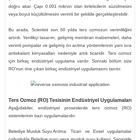
doğru akar. Çapı 0.001 mikron olan kirleticilerin süzülmesini
veya boyut küçültülmesini verimli bir şekilde gerçekleştirebilir.
Bu arada, Scientist son 50 yılda ters ozmozun verimliliğini
artırdı. Yenilikçi tasarım, gelişmiş membran malzemeleri, daha
verimli pompalar ve gelişmiş ön arıtma yöntemlerinin yanı sıra
antiskalant kimyasalları nedeniyle artık ticaridir. Ters ozmoz
için birkaç endüstriyel uygulama vardır. Sonraki bölüm size
RO'nun öne çıkan birkaç endüstriyel uygulamasını tanıtır.
Ters Ozmoz (RO) Tesisinin Endüstriyel Uygulamaları
Aşağıdakiler, endüstriyel proseslerde ters ozmoz (RO)
sistemlerinin bazı uygulamalarıdır.
Belediye Musluk Suyu Arıtma:
Ticari ve Evsel uygulamalar
çoğunlukla Belediye suyu veya musluk suyu kullanır. Sanayide