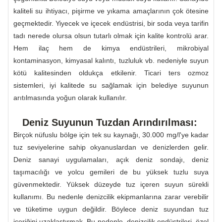
kaliteli su ihtiyacı, pişirme ve yıkama amaçlarının çok ötesine
geçmektedir. Yiyecek ve içecek endüstrisi, bir soda veya tarifin
tadı nerede olursa olsun tutarlı olmak için kalite kontrolü arar.
Hem ilaç hem de kimya endüstrileri, mikrobiyal
kontaminasyon, kimyasal kalıntı, tuzluluk vb. nedeniyle suyun
kötü kalitesinden oldukça etkilenir. Ticari ters ozmoz
sistemleri, iyi kalitede su sağlamak için belediye suyunun
arıtılmasında yoğun olarak kullanılır.
Deniz Suyunun Tuzdan Arındırılması:
Birçok nüfuslu bölge için tek su kaynağı, 30.000 mg/l'ye kadar
tuz seviyelerine sahip okyanuslardan ve denizlerden gelir.
Deniz sanayi uygulamaları, açık deniz sondajı, deniz
taşımacılığı ve yolcu gemileri de bu yüksek tuzlu suya
güvenmektedir. Yüksek düzeyde tuz içeren suyun sürekli
kullanımı. Bu nedenle denizcilik ekipmanlarına zarar verebilir
ve tüketime uygun değildir. Böylece deniz suyundan tuz
içeriğini uzaklaştırmak. Bu nedenle, denizcilik endüstrileri, özel