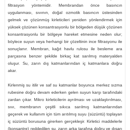
filtrasyon yöntemidir. Membrandan önce basıncın
uygulanması, sıvının, doğal ozmotik basıncın üstesinden
gelmek ve çözünmüş kirleticileri yeniden yönlendirmek için
yüksek çözünen konsantrasyonlu bir bölgeden düşük çözünen
konsantrasyonlu bir bölgeye hareket etmesine neden olur;
böylece suyun veya herhangi bir çözeltinin ince filtrasyonu ile
sonuçlanır. Membran, kağıt havlu rulosu ile besleme ara
parçasına benzer şekilde birkaç kat sarılmış materyalden
oluşur. Su, zarın dış katmanlarından iç katmanlara doğru
akar.
Kirlenmiş su itilir ve saf su katmanlar boyunca merkez sızma
rubesine doğru devam ederken gelen suyun karşı tarafındaki
zardan çıkar. Mikro kirleticilerin ayrılması ve uzaklaştırılması,
sıvı, membranın çeşitli sıkıca sarılmış katmanlarından
geçerek ve kullanım için tüm arıtılmış suyu (süzüntü) toplayan
iç süzüntü borusuna girerken gerçekleşir. Kirletici maddelerle
(konsantre) reddedilen su, zarın arka tarafına doğru ve dışarı