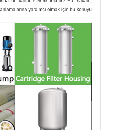
ğında ne kadar elektrik tüketir? Bu makale,
i anlamalarına yardımcı olmak için bu konuyu