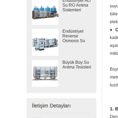
Endüstriyel Acı
Su RO Arıtma
suyu
Sistemleri
tüke
elek
● Ç
Endüstriyel
Reverse
kade
Osmosis Su
aşam
Arıtma
Sistemleri
mikt
Büyük Boy Su
Arıtma Tesisleri
Büyü
met
tuzd
İletişim Detayları
1. 
Deni