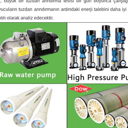
, büyük bir tuzdan arındırma tesisi bir gün boyunca çalıştı
ucuların tuzdan arındırmanın ardındaki enerji talebini daha iy
ntılı olarak analiz edecektir.