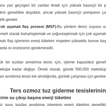
nu yarı geçirgen bir zardan itmek için yüksek basınçlı bir 
timi genellikle düşüktür, ancak yüksek basınçlı pompanın ça
trik gerekir.
ok aşamalı flaş prosesi (MSF):
Bu yöntem deniz suyunu ısıt
meli olarak buharlaştırmak ve yoğunlaştırmak için çok aşamalı d
alı flaş işleminin enerji tüketimi nispeten yüksektir, bunun b
arda ısı enerjisinin gerekmesidir.
k bir tuzdan arındırma tesisi için, işleme kapasitesi genel
reküpe kadar değişir. Örnek olarak, günde 500.000 metreküp
an arındırma tesisi ele alındığında, günlük çalışması için gereken 
Ters ozmoz tuz giderme tesislerinin 
Birim su çıkışı başına enerji tüketimi
z suyu tuzdan arındırma işleminin enerji tüketimi genellikl