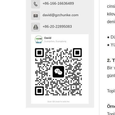
+86-166-16636489

cins
kilo
david@gzchunke.com

deni
+86-20-22895083

● Dü
● Yü
2. 
Bir
günl
Topl
Örne
Top