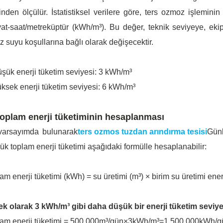
inden ölçülür. İstatistiksel verilere göre, ters ozmoz işlemini
vat-saat/metreküptür (kWh/m³). Bu değer, teknik seviyeye, ekip
z suyu koşullarına bağlı olarak değişecektir.
şük enerji tüketim seviyesi: 3 kWh/m³
ksek enerji tüketim seviyesi: 6 kWh/m³
Toplam enerji tüketiminin hesaplanması
 varsayımda bulunarak
ters ozmos tuzdan arındırma tesisi
Günl
ük toplam enerji tüketimi aşağıdaki formülle hesaplanabilir:
am enerji tüketimi (kWh) = su üretimi (m³) × birim su üretimi ener
k olarak 3 kWh/m³ gibi daha düşük bir enerji tüketim seviyes
lam enerji tüketimi = 500.000m³/gün×3kWh/m³=1.500.000kWh/g