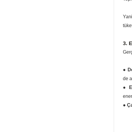
Yani
tüke
3. 
Gerç
● D
de a
● E
ener
● Ça