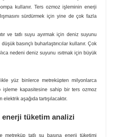
pompa kullanır. Ters ozmoz işleminin enerji
lışmasını sürdürmek için yine de çok fazla
ır ve tatlı suyu ayırmak için deniz suyunu
üşük basınçlı buharlaştırıcılar kullanır. Çok
aşlıca nedeni deniz suyunu ısıtmak için büyük
likle yüz binlerce metreküpten milyonlarca
 işleme kapasitesine sahip bir ters ozmoz
elektrik aşağıda tartışılacaktır.
enerji tüketim analizi
e metreküp tatlı su başına enerji tüketimi