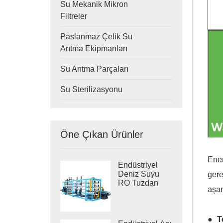
Su Mekanik Mikron
Filtreler
Paslanmaz Çelik Su
Arıtma Ekipmanları
Su Arıtma Parçaları
Su Sterilizasyonu
Öne Çıkan Ürünler
Ener
Endüstriyel
Deniz Suyu
gere
RO Tuzdan
aşam
Arındırma
Sistemleri
● T