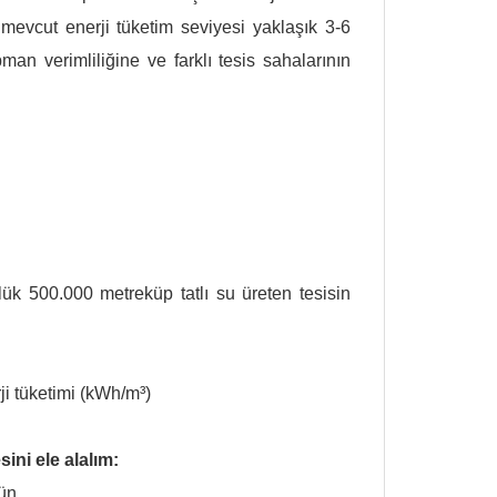
n mevcut enerji tüketim seviyesi yaklaşık 3-6
man verimliliğine ve farklı tesis sahalarının
ük 500.000 metreküp tatlı su üreten tesisin
ji tüketimi (kWh/m³)
ini ele alalım:
ün