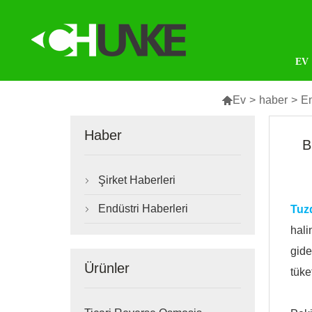
EV

Ev
>
haber
>
En
Haber
B
Şirket Haberleri

Endüstri Haberleri
Tuzd

hali
gide
Ürünler
tüke