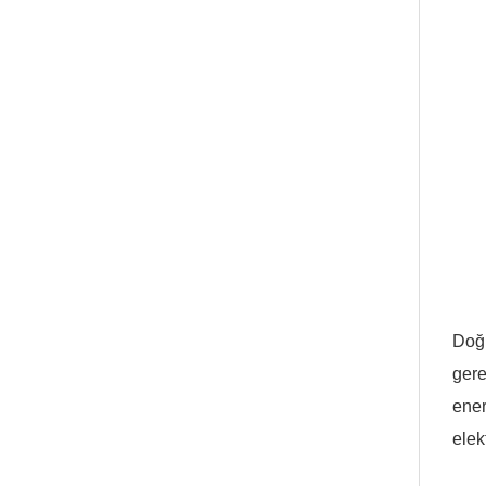
Doğr
gere
ener
elek