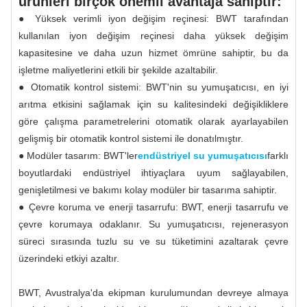
ürünleri birçok önemli avantaja sahiptir:
● Yüksek verimli iyon değişim reçinesi: BWT tarafından
kullanılan iyon değişim reçinesi daha yüksek değişim
kapasitesine ve daha uzun hizmet ömrüne sahiptir, bu da
işletme maliyetlerini etkili bir şekilde azaltabilir.
● Otomatik kontrol sistemi: BWT'nin su yumuşatıcısı, en iyi
arıtma etkisini sağlamak için su kalitesindeki değişikliklere
göre çalışma parametrelerini otomatik olarak ayarlayabilen
gelişmiş bir otomatik kontrol sistemi ile donatılmıştır.
● Modüler tasarım: BWT'ler
endüstriyel su yumuşatıcısı
farklı
boyutlardaki endüstriyel ihtiyaçlara uyum sağlayabilen,
genişletilmesi ve bakımı kolay modüler bir tasarıma sahiptir.
● Çevre koruma ve enerji tasarrufu: BWT, enerji tasarrufu ve
çevre korumaya odaklanır. Su yumuşatıcısı, rejenerasyon
süreci sırasında tuzlu su ve su tüketimini azaltarak çevre
üzerindeki etkiyi azaltır.
BWT, Avustralya'da ekipman kurulumundan devreye almaya