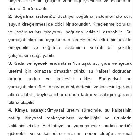
böylece sistemin çalışma verimliliği iyileştirilir ve ekipmanın
hizmet ömrü uzatılır.
2. Soğutma sistemi:
Endüstriyel soğutma sistemlerinde sert
suyun kireçlenmesi de ciddi bir sorundur. Kireçlenme boruları
ve soğutucuları tıkayarak soğutma etkisini azaltabilir. Su
yumuşatıcıları bu uygulamada kireçlenmeyi etkili bir şekilde
önleyebilir ve soğutma sisteminin verimli bir şekilde
çalışmasını sağlayabilir.
3. Gıda ve içecek endüstrisi:
Yumuşak su, gıda ve içecek
üretimi için olmazsa olmazdır çünkü su kalitesi doğrudan
ürünün tadını ve kalitesini etkiler. Endüstriyel su
yumuşatıcıları, üretim suyunun stabilitesini ve kalitesini garanti
altına alabilir, böylece nihai ürünün tadını ve saflığını garanti
altına alabilir.
4. Kimya sanayi:
Kimyasal üretim sürecinde, su kalitesinin
saflığı kimyasal reaksiyonların verimliliğini ve ürünlerin
kalitesini etkiler. Endüstriyel su yumuşatıcıları sudaki sertliği
giderebilir ve su kalitesi sorunlarının neden olduğu anormal