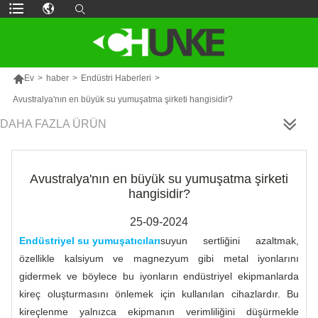

Ev
>
haber
>
Endüstri Haberleri
>
Avustralya'nın en büyük su yumuşatma şirketi hangisidir?
DAHA FAZLA ÜRÜN
Avustralya'nın en büyük su yumuşatma şirketi
hangisidir?
25-09-2024
Endüstriyel su yumuşatıcıları
suyun sertliğini azaltmak,
özellikle kalsiyum ve magnezyum gibi metal iyonlarını
gidermek ve böylece bu iyonların endüstriyel ekipmanlarda
kireç oluşturmasını önlemek için kullanılan cihazlardır. Bu
kireçlenme yalnızca ekipmanın verimliliğini düşürmekle