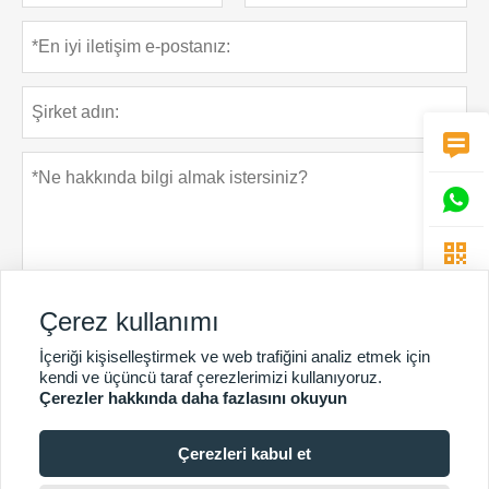



Çerez kullanımı
İçeriği kişiselleştirmek ve web trafiğini analiz etmek için
Gizlilik Politikası
Gönder
kendi ve üçüncü taraf çerezlerimizi kullanıyoruz.
Çerezler hakkında daha fazlasını okuyun
Çerezleri kabul et
DAHA FAZLA HIZMET