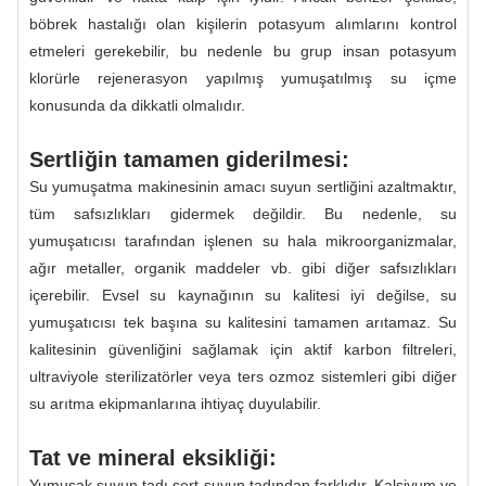
böbrek hastalığı olan kişilerin potasyum alımlarını kontrol
etmeleri gerekebilir, bu nedenle bu grup insan potasyum
klorürle rejenerasyon yapılmış yumuşatılmış su içme
konusunda da dikkatli olmalıdır.
Sertliğin tamamen giderilmesi:
Su yumuşatma makinesinin amacı suyun sertliğini azaltmaktır,
tüm safsızlıkları gidermek değildir. Bu nedenle, su
yumuşatıcısı tarafından işlenen su hala mikroorganizmalar,
ağır metaller, organik maddeler vb. gibi diğer safsızlıkları
içerebilir. Evsel su kaynağının su kalitesi iyi değilse, su
yumuşatıcısı tek başına su kalitesini tamamen arıtamaz. Su
kalitesinin güvenliğini sağlamak için aktif karbon filtreleri,
ultraviyole sterilizatörler veya ters ozmoz sistemleri gibi diğer
su arıtma ekipmanlarına ihtiyaç duyulabilir.
Tat ve mineral eksikliği:
Yumuşak suyun tadı sert suyun tadından farklıdır. Kalsiyum ve