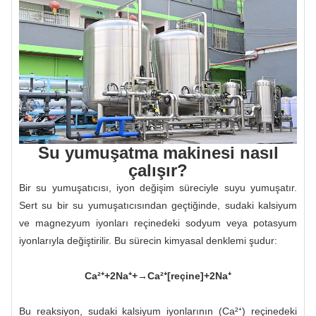
Su yumuşatma makinesi nasıl
çalışır?
Bir su yumuşatıcısı, iyon değişim süreciyle suyu yumuşatır.
Sert su bir su yumuşatıcısından geçtiğinde, sudaki kalsiyum
ve magnezyum iyonları reçinedeki sodyum veya potasyum
iyonlarıyla değiştirilir. Bu sürecin kimyasal denklemi şudur:
Ca²⁺+2Na⁺+→Ca²⁺[reçine]+2Na⁺
Bu reaksiyon, sudaki kalsiyum iyonlarının (Ca²⁺) reçinedeki