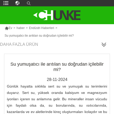

Ev
>
haber
>
Endüstri Haberleri
>
Su yumuşatıcı ile arıtılan su doğrudan içilebilir mi?
DAHA FAZLA ÜRÜN
Su yumuşatıcı ile arıtılan su doğrudan içilebilir
mi?
28-11-2024
Günlük hayatta sıklıkla sert su ve yumuşak su terimlerini
duyarız. Sert su, yüksek oranda kalsiyum ve magnezyum
iyonları içeren su anlamına gelir. Bu mineraller insan vücudu
için faydalı olsa da, su borularında, su ısıtıcılarında,
kazanlarda ve ev aletlerinde kireç oluşturmaları kolaydır ve bu