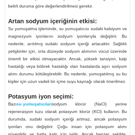
belirli duruma göre değerlendirilmesi gerekir.
Artan sodyum içeriğinin etkisi:
Su yumuşatma işleminde, su yumuşatıcısı sudaki kalsiyum ve
magnezyum iyonlarını sodyum iyonlarıyla değiştirir. Bu
nedenle, arıtılmış sudaki sodyum içeriği artacaktır. Sağlıklı
yetişkinler için, orta düzeyde sodyum alımının vücut üzerinde
önemli bir etkisi olmayacaktır. Ancak, yüksek tansiyon, kalp
hastalığı veya böbrek hastalığı olan hastalarda aşırı sodyum
alımı durumu kötüleştirebilir. Bu nedenle, yumuşatılmış su bu
kişiler için uzun vadeli bir içme suyu kaynağı olarak önerilmez.
Potasyum iyon seçimi:
Bazı
su yumuşatıcıları
sodyum klorür (NaCl) yerine
rejenerasyon tuzu olarak potasyum klorür (KCl) kullanın. Bu
durumda, sudaki sodyum içeriği artmaz, ancak potasyum
iyonları onu değiştirir. Çoğu insan için potasyum alımı
güvenlidir ve hatta kalp için iyidir. Ancak benzer şekilde,