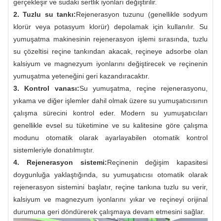
gerçekleşir ve sudaki sertlik iyonları değiştirilir.
2. Tuzlu su tankı:
Rejenerasyon tuzunu (genellikle sodyum
klorür veya potasyum klorür) depolamak için kullanılır. Su
yumuşatma makinesinin rejenerasyon işlemi sırasında, tuzlu
su çözeltisi reçine tankından akacak, reçineye adsorbe olan
kalsiyum ve magnezyum iyonlarını değiştirecek ve reçinenin
yumuşatma yeteneğini geri kazandıracaktır.
3. Kontrol vanası:
Su yumuşatma, reçine rejenerasyonu,
yıkama ve diğer işlemler dahil olmak üzere su yumuşatıcısının
çalışma sürecini kontrol eder. Modern su yumuşatıcıları
genellikle evsel su tüketimine ve su kalitesine göre çalışma
modunu otomatik olarak ayarlayabilen otomatik kontrol
sistemleriyle donatılmıştır.
4. Rejenerasyon sistemi:
Reçinenin değişim kapasitesi
doygunluğa yaklaştığında, su yumuşatıcısı otomatik olarak
rejenerasyon sistemini başlatır, reçine tankına tuzlu su verir,
kalsiyum ve magnezyum iyonlarını yıkar ve reçineyi orijinal
durumuna geri döndürerek çalışmaya devam etmesini sağlar.