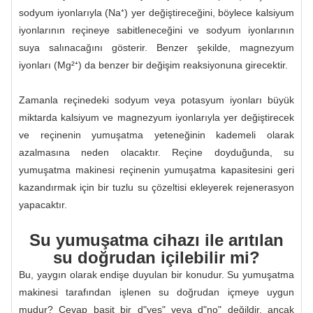
sodyum iyonlarıyla (Na⁺) yer değiştireceğini, böylece kalsiyum
iyonlarının reçineye sabitleneceğini ve sodyum iyonlarının
suya salınacağını gösterir. Benzer şekilde, magnezyum
iyonları (Mg²⁺) da benzer bir değişim reaksiyonuna girecektir.
Zamanla reçinedeki sodyum veya potasyum iyonları büyük
miktarda kalsiyum ve magnezyum iyonlarıyla yer değiştirecek
ve reçinenin yumuşatma yeteneğinin kademeli olarak
azalmasına neden olacaktır. Reçine doyduğunda, su
yumuşatma makinesi reçinenin yumuşatma kapasitesini geri
kazandırmak için bir tuzlu su çözeltisi ekleyerek rejenerasyon
yapacaktır.
Su yumuşatma cihazı ile arıtılan
su doğrudan içilebilir mi?
Bu, yaygın olarak endişe duyulan bir konudur. Su yumuşatma
makinesi tarafından işlenen su doğrudan içmeye uygun
mudur? Cevap basit bir d"yes" veya d"no" değildir, ancak