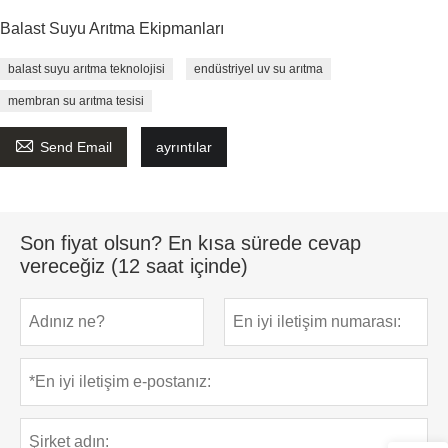
Balast Suyu Arıtma Ekipmanları
balast suyu arıtma teknolojisi
endüstriyel uv su arıtma
membran su arıtma tesisi

Send Email
ayrıntılar
Son fiyat olsun? En kısa sürede cevap
vereceğiz (12 saat içinde)