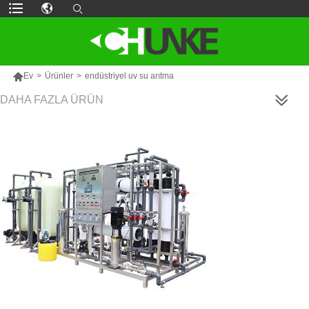

Ev
>
Ürünler
>
endüstriyel uv su arıtma
DAHA FAZLA ÜRÜN