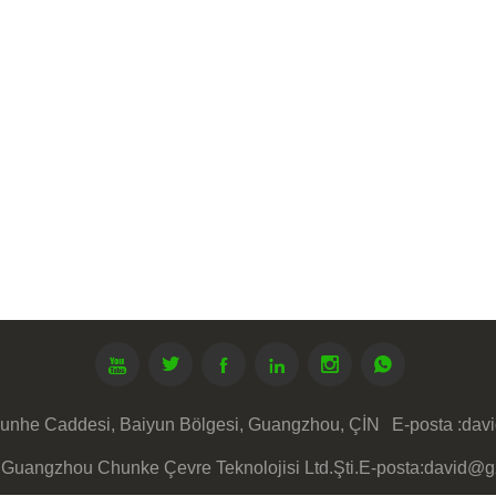






unhe Caddesi, Baiyun Bölgesi, Guangzhou, ÇİN
E-posta :
dav
© Guangzhou Chunke Çevre Teknolojisi Ltd.Şti.E-posta:david