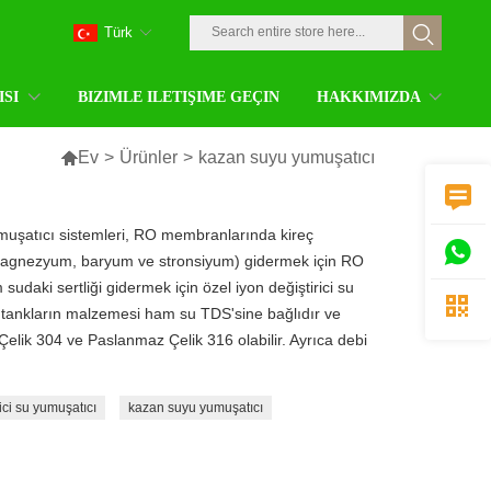
Türk
ISI
BIZIMLE ILETIŞIME GEÇIN
HAKKIMIZDA

Ev
>
Ürünler
>
kazan suyu yumuşatıcı

şatıcı sistemleri, RO membranlarında kireç

, magnezyum, baryum ve stronsiyum) gidermek için RO
 sudaki sertliği gidermek için özel iyon değiştirici su

 tankların malzemesi ham su TDS'sine bağlıdır ve
lik 304 ve Paslanmaz Çelik 316 olabilir. Ayrıca debi
ici su yumuşatıcı
kazan suyu yumuşatıcı