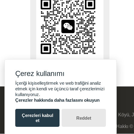
Çerez kullanımı
İçeriği kişiselleştirmek ve web trafiğini analiz
etmek için kendi ve üçüncü taraf çerezlerimizi
kullanıyoruz.
Çerezler hakkında daha fazlasını okuyun
Adres :
No:8, Suyuanzhuang, Qinghu Köyü, J
Çerezleri kabul
Reddet
et
Telif Hakkı 