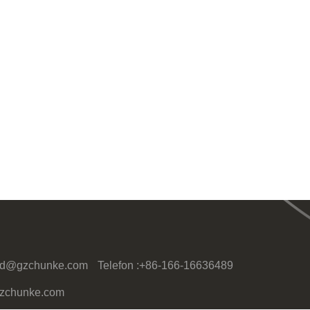
id@gzchunke.com
Telefon :
+86-166-16636489
@gzchunke.com