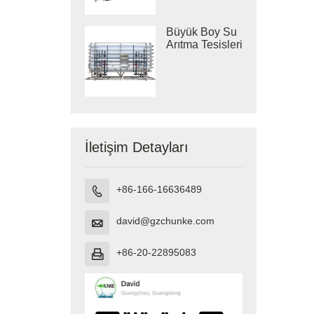
Büyük Boy Su
Arıtma Tesisleri
İletişim Detayları
+86-166-16636489

david@gzchunke.com

+86-20-22895083
