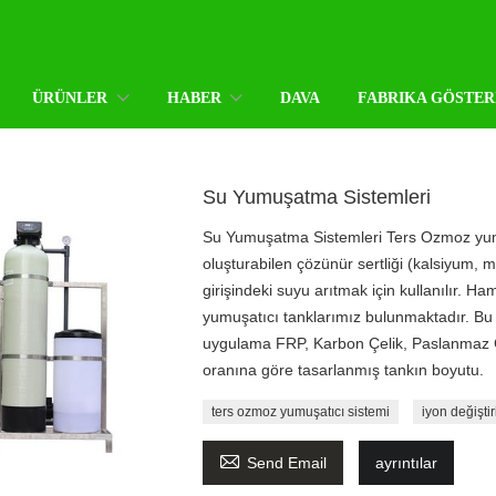
ÜRÜNLER
HABER
DAVA
FABRIKA GÖSTER
Su Yumuşatma Sistemleri
Su Yumuşatma Sistemleri Ters Ozmoz yumu
oluşturabilen çözünür sertliği (kalsiyum
girişindeki suyu arıtmak için kullanılır. Ham
yumuşatıcı tanklarımız bulunmaktadır. Bu
uygulama FRP, Karbon Çelik, Paslanmaz Çe
oranına göre tasarlanmış tankın boyutu.
ters ozmoz yumuşatıcı sistemi
iyon değiştir

Send Email
ayrıntılar