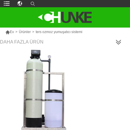

Ev
>
Ürünler
>
ters ozmoz yumuşatıcı sistemi
DAHA FAZLA ÜRÜN