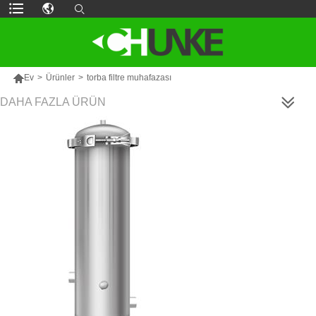

Ev
>
Ürünler
>
torba filtre muhafazası
DAHA FAZLA ÜRÜN