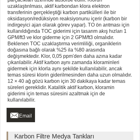
uzaklaştırılması, aktif karbondan klora elektron
transferinin gerçekleştiği karbon partikülleri ile bir
oksidasyon/redüksiyon reaksiyonunu içerir (karbon bir
indirgeyici ajan olarak görev yapar). TO ön arıtması için
kullanıldığında TOC giderimi için tasarım akış hızları 1
GPM/ft3 ve klor giderme için 2 GPM/ft3 olmalıdır.
Beklenen TOC uzaklaştırma verimliliği, organiklerin
doğasına bağlı olarak %25 ila %80 arasında
değişmektedir. Klor, 0,05 ppm'den daha azına kadar
çıkarılabilir. Aktif karbon aynı zamanda kloraminleri
gidermek için klorla aynı şekilde kullanılabilir, ancak
temas süresi klorin giderilmesinden daha uzun olmalıdır.
12 × 40 ağ gözü karbon için 30 dakikaya kadar temas
süreleri gereklidir. Katalitik aktif karbon, kloramin
giderimi için temas süresini azaltmak için de
kullanılabilir.

Email
Karbon Filtre Medya Tankları