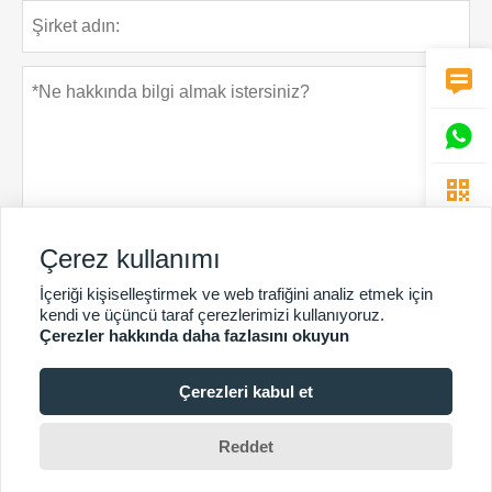



Çerez kullanımı
Gizlilik Politikası
Gönder
İçeriği kişiselleştirmek ve web trafiğini analiz etmek için
kendi ve üçüncü taraf çerezlerimizi kullanıyoruz.
Çerezler hakkında daha fazlasını okuyun
Çerezleri kabul et
DAHA FAZLA HIZMET
Telif Hakkı © Guangzhou Chunke Çevre Teknolojisi Ltd.Şti.E-
Reddet
posta:david@gzchunke.com