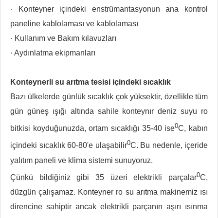
· Konteyner içindeki enstrümantasyonun ana kontrol
paneline kablolaması ve kablolaması
· Kullanım ve Bakım kılavuzları
· Aydınlatma ekipmanları
Konteynerli su arıtma tesisi içindeki sıcaklık
Bazı ülkelerde günlük sıcaklık çok yüksektir, özellikle tüm
gün güneş ışığı altında sahile konteynır deniz suyu ro
0
bitkisi koyduğunuzda, ortam sıcaklığı 35-40 ise
C, kabın
0
içindeki sıcaklık 60-80'e ulaşabilir
C. Bu nedenle, içeride
yalıtım paneli ve klima sistemi sunuyoruz.
0
Çünkü bildiğiniz gibi 35 üzeri elektrikli parçalar
C,
düzgün çalışamaz. Konteyner ro su arıtma makinemiz ısı
direncine sahiptir ancak elektrikli parçanın aşırı ısınma