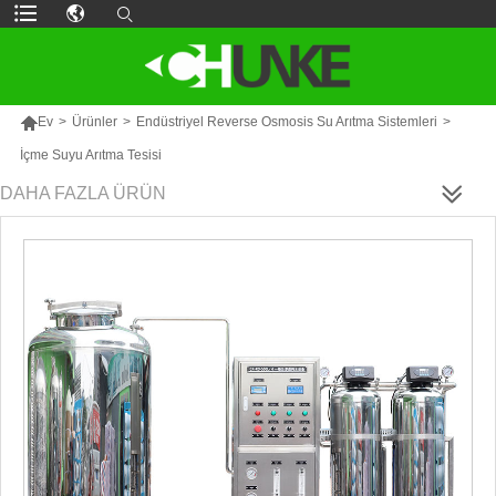

Ev
>
Ürünler
>
Endüstriyel Reverse Osmosis Su Arıtma Sistemleri
>
İçme Suyu Arıtma Tesisi
DAHA FAZLA ÜRÜN