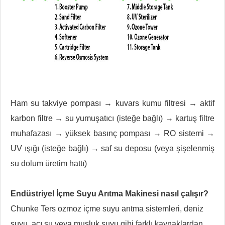
Ham su takviye pompası → kuvars kumu filtresi → aktif
karbon filtre → su yumuşatıcı (isteğe bağlı) → kartuş filtre
muhafazası → yüksek basınç pompası → RO sistemi →
UV ışığı (isteğe bağlı) → saf su deposu (veya şişelenmiş
su dolum üretim hattı)
Endüstriyel İçme Suyu Arıtma Makinesi nasıl çalışır?
Chunke Ters ozmoz içme suyu arıtma sistemleri, deniz
suyu, acı su veya musluk suyu gibi farklı kaynaklardan