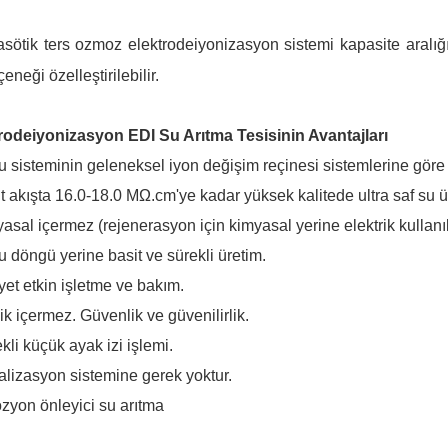
sötik ters ozmoz elektrodeiyonizasyon sistemi kapasite aralığ
eneği özelleştirilebilir.
rodeiyonizasyon EDI Su Arıtma Tesisinin Avantajları
u sisteminin geleneksel iyon değişim reçinesi sistemlerine göre a
it akışta 16.0-18.0 MΩ.cm'ye kadar yüksek kalitede ultra saf su ü
yasal içermez (rejenerasyon için kimyasal yerine elektrik kullanıl
lu döngü yerine basit ve sürekli üretim.
iyet etkin işletme ve bakım.
ilik içermez. Güvenlik ve güvenilirlik.
kli küçük ayak izi işlemi.
ralizasyon sistemine gerek yoktur.
ozyon önleyici su arıtma