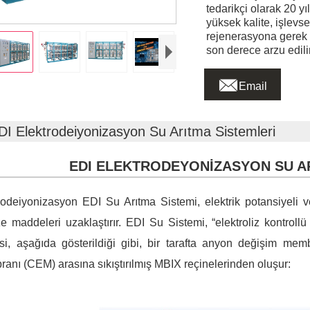
tedarikçi olarak 20 yı
yüksek kalite, işlevs
rejenerasyona gerek 
son derece arzu edilir

Email
DI Elektrodeiyonizasyon Su Arıtma Sistemleri
EDI ELEKTRODEYONİZASYON SU A
rodeiyonizasyon EDI Su Arıtma Sistemi, elektrik potansiyeli ve 
ze maddeleri uzaklaştırır. EDI Su Sistemi, “elektroliz kontrollü 
si, aşağıda gösterildiği gibi, bir tarafta anyon değişim me
anı (CEM) arasına sıkıştırılmış MBIX reçinelerinden oluşur: