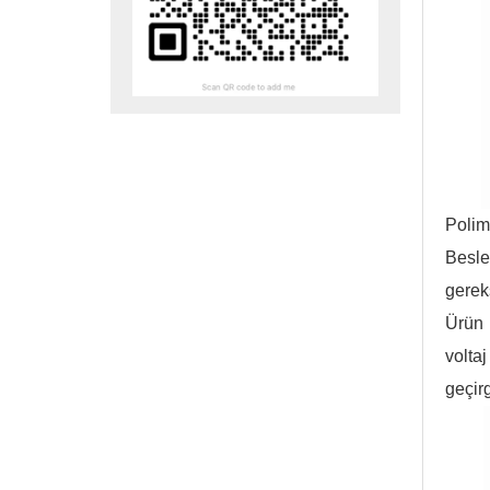
Polim
Besl
gereks
Ürün 
volta
geçir