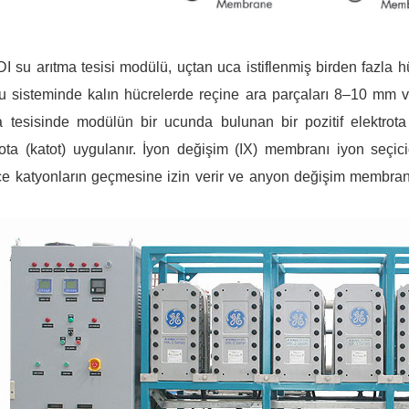
DI su arıtma tesisi modülü, uçtan uca istiflenmiş birden fazla hü
u sisteminde kalın hücrelerde reçine ara parçaları 8–10 mm 
a tesisinde modülün bir ucunda bulunan bir pozitif elektrot
rota (katot) uygulanır. İyon değişim (IX) membranı iyon seçi
e katyonların geçmesine izin verir ve anyon değişim membran