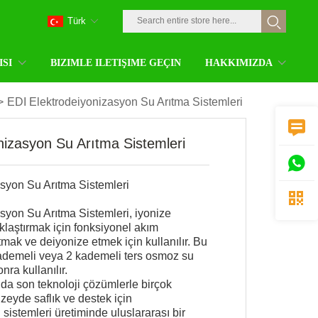
Türk
ISI
BIZIMLE ILETIŞIME GEÇIN
HAKKIMIZDA
>
EDI Elektrodeiyonizasyon Su Arıtma Sistemleri

nizasyon Su Arıtma Sistemleri

syon Su Arıtma Sistemleri

syon Su Arıtma Sistemleri, iyonize
laştırmak için fonksiyonel akım
mak ve deiyonize etmek için kullanılır. Bu
kademeli veya 2 kademeli ters osmoz su
nra kullanılır.
a son teknoloji çözümlerle birçok
zeyde saflık ve destek için
sistemleri üretiminde uluslararası bir