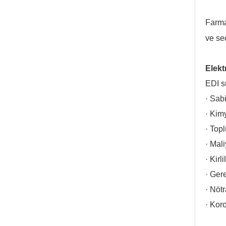
Farma
ve seç
Elekt
EDI s
· Sab
· Kim
· Top
· Mal
· Kirl
· Gere
· Nöt
· Kor