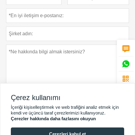



Çerez kullanımı
Gizlilik Politikası
Gönder
İçeriği kişiselleştirmek ve web trafiğini analiz etmek için
kendi ve üçüncü taraf çerezlerimizi kullanıyoruz.
Çerezler hakkında daha fazlasını okuyun
Çerezleri kabul et
DAHA FAZLA HIZMET