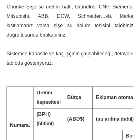
Chunke Şişe su üretim hattı, Grundfos, CNP, Siemens,
Mitsubishi, ABB, DOW, Schneider…vb. Marka
kısıtlamanız varsa şişe su dolum tesisini talebiniz
doğrultusunda bırakabiliriz.
Sistemde kapasite ve kaç işçinin çalışabileceği, detayları
tabloda gösteriyoruz:
Üretim
Bütçe
Ekipman otomasy
kapasitesi
(BPH)
(ABD$)
(su arıtma dahil)
(500ml)
Numara.
Boş