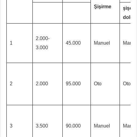
Şişirme
şişe
doldu
2.000-
1
45.000
Manuel
Manue
3.000
2
2.000
95.000
Oto
Oto
3
3.500
90.000
Manuel
Manue