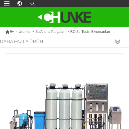

Ev
>
Ürünler
>
Su Arıtma Parçaları
>
RO Su Tesisi Ekipmanları
DAHA FAZLA ÜRÜN