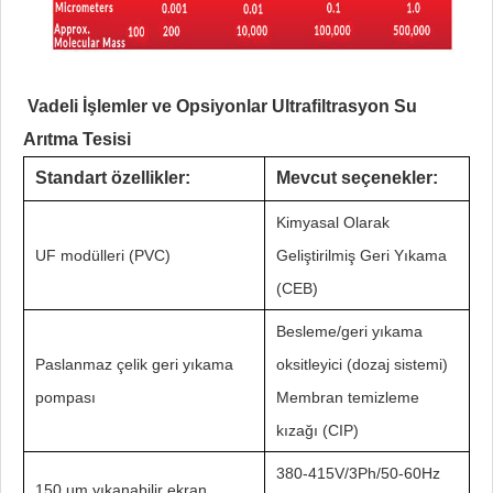
Vadeli İşlemler ve Opsiyonlar Ultrafiltrasyon Su
Arıtma Tesisi
Standart özellikler:
Mevcut seçenekler:
Kimyasal Olarak
UF modülleri (PVC)
Geliştirilmiş Geri Yıkama
(CEB)
Besleme/geri yıkama
Paslanmaz çelik geri yıkama
oksitleyici (dozaj sistemi)
pompası
Membran temizleme
kızağı (CIP)
380-415V/3Ph/50-60Hz
150 um yıkanabilir ekran