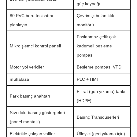
güç kaynağı
80 PVC boru tesisatını
Çevrimiçi bulanıklık
planlayın
monitörü
Paslanmaz çelik çok
Mikroişlemci kontrol paneli
kademeli besleme
pompası
Motor yol vericiler
Besleme pompası VFD
muhafaza
PLC + HMI
Filtrat (geri yıkama) tankı
Fark basınç anahtarı
(HDPE)
Sıvı dolu basınç göstergeleri
Basınç Transdüserleri
(panel montajlı)
Elektrikle çalışan valfler
Üfleyici (geri yıkama için)