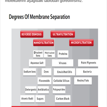
molekülerini aşağıdaki tablodan görebilirsiniz.