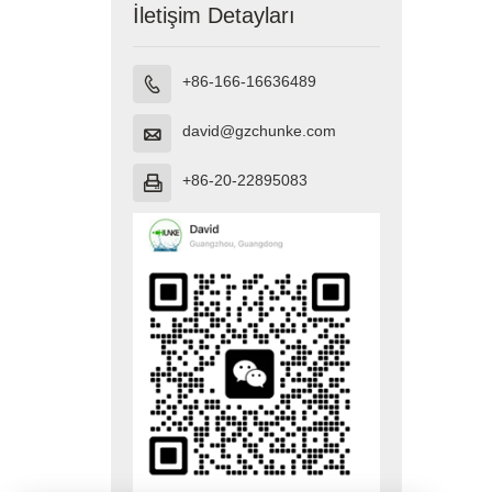
İletişim Detayları
+86-166-16636489

david@gzchunke.com

+86-20-22895083
