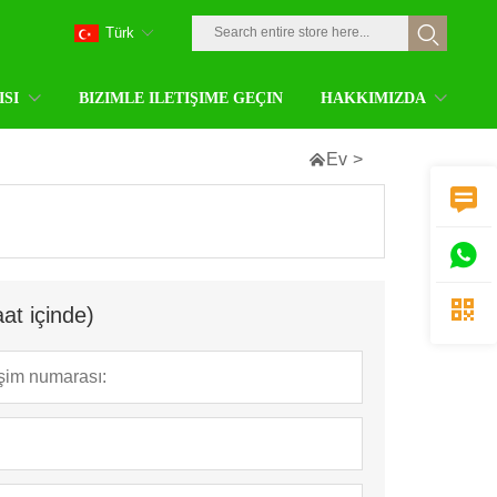
Türk
ISI
BIZIMLE ILETIŞIME GEÇIN
HAKKIMIZDA

Ev
>



at içinde)