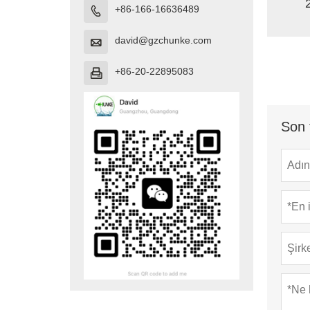
+86-166-16636489

david@gzchunke.com

+86-20-22895083

Son 