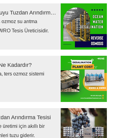
En İyi Teknoloji Ters Osmozlu Okyanus Suyu Tuzdan Arındırma Tesisleri
s ozmoz su arıtma
SWRO Tesis Üreticisidir.
 Ne Kadardır?
a, ters ozmoz sistemi
dan Arındırma Tesisi
üretimi için akıllı bir
eri tuzu giderir.