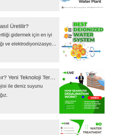
sıl Üretilir?
tliği gidermek için en iyi
ağı ve elektrodiyonizasyon
Deniz Suyu Tuzdan Arındırma Nasıl Çalışır? Yeni Teknoloji Ters Ozmoz Tesisi
isi ile deniz suyunu
ğız.