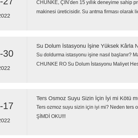
-27
CHUNKE, ÇİN'den 15 yıllık deneyime sahip pro
makinesi üreticisidir. Su arıtma firması olarak 
2022
Su Dolum İstasyonu İşine Yüksek Kârla N
-30
Su doldurma istasyonu işine nasıl başlanır? M
CHUNKE RO Su Dolum İstasyonu Maliyet Hesap
2022
maliyetinizi hesaplayabilirsiniz.
Ters Osmoz Suyu Sizin İçin İyi mi Kötü 
-17
Ters ozmoz suyu sizin için iyi mi? Neden ters 
ŞİMDİ OKU!!!
2022