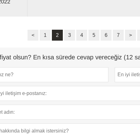
2022
<
1
2
3
4
5
6
7
>
fiyat olsun? En kısa sürede cevap vereceğiz (12 sa