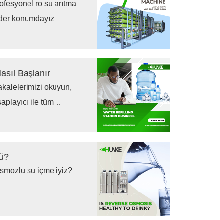
fesyonel ro su arıtma
lider konumdayız.
asıl Başlanır
akalelerimizi okuyun,
layıcı ile tüm
mü?
osmozlu su içmeliyiz?