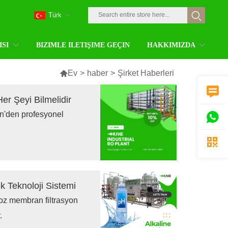
Türk
ISI
BIZIMLE ILETIŞIME GEÇIN
HAKKIMIZDA

Ev
>
haber
>
Şirket Haberleri

er Şeyi Bilmelidir
in'den profesyonel


k Teknoloji Sistemi
zmoz membran filtrasyon
.