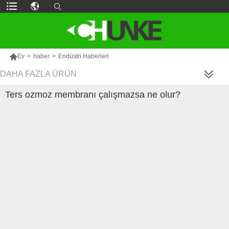

Ev
>
haber
>
Endüstri Haberleri
DAHA FAZLA ÜRÜN
Ters ozmoz membranı çalışmazsa ne olur?