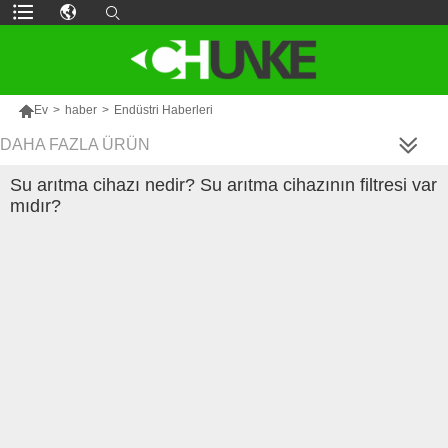

Ev
>
haber
>
Endüstri Haberleri
DAHA FAZLA ÜRÜN
Su arıtma cihazı nedir? Su arıtma cihazının filtresi var
mıdır?