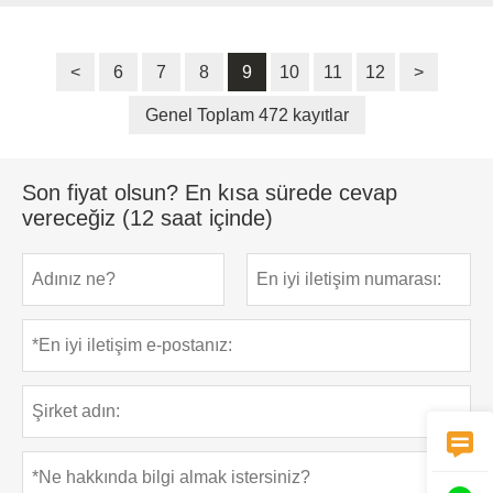
<
6
7
8
9
10
11
12
>
Genel Toplam 472 kayıtlar
Son fiyat olsun? En kısa sürede cevap
vereceğiz (12 saat içinde)
