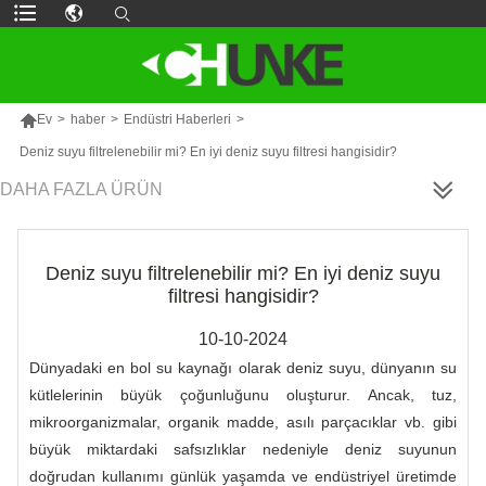

Ev
>
haber
>
Endüstri Haberleri
>
Deniz suyu filtrelenebilir mi? En iyi deniz suyu filtresi hangisidir?
DAHA FAZLA ÜRÜN
Deniz suyu filtrelenebilir mi? En iyi deniz suyu
filtresi hangisidir?
10-10-2024
Dünyadaki en bol su kaynağı olarak deniz suyu, dünyanın su
kütlelerinin büyük çoğunluğunu oluşturur. Ancak, tuz,
mikroorganizmalar, organik madde, asılı parçacıklar vb. gibi
büyük miktardaki safsızlıklar nedeniyle deniz suyunun
doğrudan kullanımı günlük yaşamda ve endüstriyel üretimde