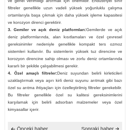
ve genel verimliliği artırmak için önemlidir. Endüstriyel sınıf
filtreler genellikle uzun vadeli yüksek yoğunluklu çalışma
ortamlarıyla başa çıkmak için daha yüksek işleme kapasitesi
ve korozyon direnci gerektirir.
3. Gemiler ve açık deniz platformları:
Gemilerde ve açık
deniz platformlarında, alan kısıtlamaları ve özel çevresel
gereksinimler nedeniyle genellikle kompakt ters ozmoz
sistemleri kullanılır. Bu sistemlerin yüksek tuz direncine ve
korozyon direncine sahip olması ve zorlu deniz ortamlarında
kararlı bir şekilde çalışabilmesi gerekir.
4. Özel amaçlı filtreler:
Deniz suyundan belirli kirleticileri
uzaklaştırmak veya aşırı kirli deniz suyunu arıtmak gibi bazı
özel su arıtma ihtiyaçları için özelleştirilmiş filtreler gerekebilir.
Bu filtreler genellikle özel su kalitesi gereksinimlerini
karşılamak için belirli adsorban malzemeler veya özel
kimyasallar içerir.
Önceki haber
Sonraki haber

