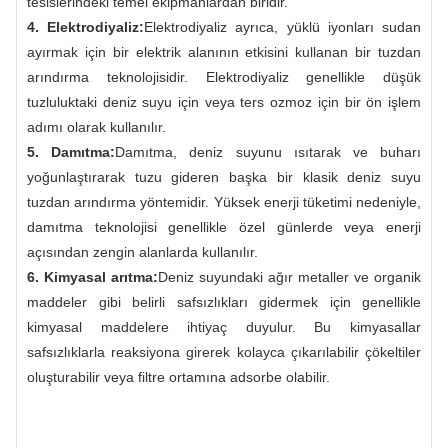
tesislerindeki temel ekipmanlardan biridir.
4. Elektrodiyaliz:
Elektrodiyaliz ayrıca, yüklü iyonları sudan
ayırmak için bir elektrik alanının etkisini kullanan bir tuzdan
arındırma teknolojisidir. Elektrodiyaliz genellikle düşük
tuzluluktaki deniz suyu için veya ters ozmoz için bir ön işlem
adımı olarak kullanılır.
5. Damıtma:
Damıtma, deniz suyunu ısıtarak ve buharı
yoğunlaştırarak tuzu gideren başka bir klasik deniz suyu
tuzdan arındırma yöntemidir. Yüksek enerji tüketimi nedeniyle,
damıtma teknolojisi genellikle özel günlerde veya enerji
açısından zengin alanlarda kullanılır.
6. Kimyasal arıtma:
Deniz suyundaki ağır metaller ve organik
maddeler gibi belirli safsızlıkları gidermek için genellikle
kimyasal maddelere ihtiyaç duyulur. Bu kimyasallar
safsızlıklarla reaksiyona girerek kolayca çıkarılabilir çökeltiler
oluşturabilir veya filtre ortamına adsorbe olabilir.