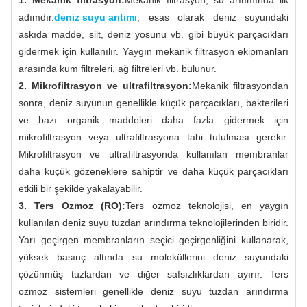
adımdır.
deniz suyu arıtımı
, esas olarak deniz suyundaki
askıda madde, silt, deniz yosunu vb. gibi büyük parçacıkları
gidermek için kullanılır. Yaygın mekanik filtrasyon ekipmanları
arasında kum filtreleri, ağ filtreleri vb. bulunur.
2. Mikrofiltrasyon ve ultrafiltrasyon:
Mekanik filtrasyondan
sonra, deniz suyunun genellikle küçük parçacıkları, bakterileri
ve bazı organik maddeleri daha fazla gidermek için
mikrofiltrasyon veya ultrafiltrasyona tabi tutulması gerekir.
Mikrofiltrasyon ve ultrafiltrasyonda kullanılan membranlar
daha küçük gözeneklere sahiptir ve daha küçük parçacıkları
etkili bir şekilde yakalayabilir.
3. Ters Ozmoz (RO):
Ters ozmoz teknolojisi, en yaygın
kullanılan deniz suyu tuzdan arındırma teknolojilerinden biridir.
Yarı geçirgen membranların seçici geçirgenliğini kullanarak,
yüksek basınç altında su moleküllerini deniz suyundaki
çözünmüş tuzlardan ve diğer safsızlıklardan ayırır. Ters
ozmoz sistemleri genellikle deniz suyu tuzdan arındırma