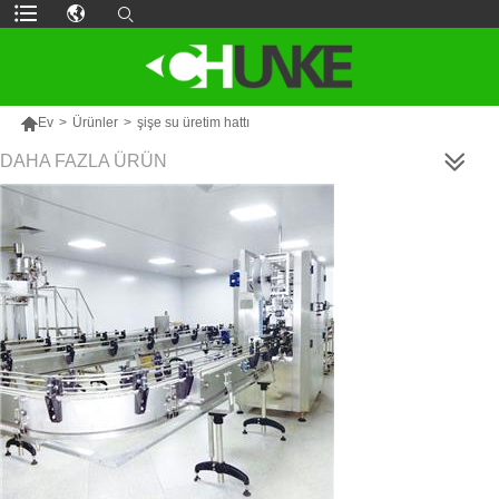

Ev
>
Ürünler
>
şişe su üretim hattı
DAHA FAZLA ÜRÜN