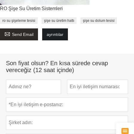
RO Şişe Su Üretim Sistemleri
ro su şişeleme tesisi
şişe su üretim hattı
şişe su dolum tesisi

Send Email
ayrıntılar
Son fiyat olsun? En kısa sürede cevap
vereceğiz (12 saat içinde)
