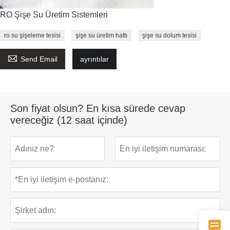
RO Şişe Su Üretim Sistemleri
ro su şişeleme tesisi
şişe su üretim hattı
şişe su dolum tesisi

Send Email
ayrıntılar
Son fiyat olsun? En kısa sürede cevap
vereceğiz (12 saat içinde)
