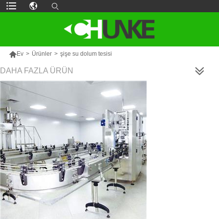

Ev
>
Ürünler
>
şişe su dolum tesisi
DAHA FAZLA ÜRÜN