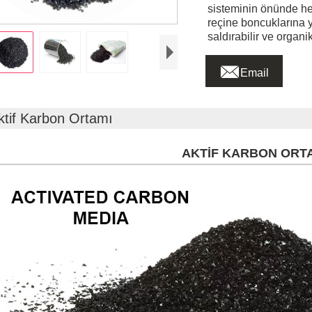
sisteminin önünde her
reçine boncuklarına y
saldırabilir ve organikl

Email
ktif Karbon Ortamı
AKTİF KARBON ORT