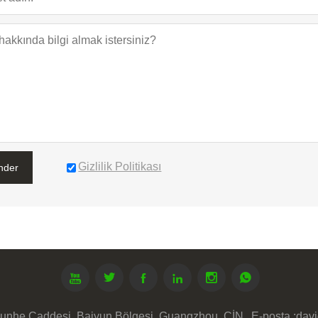
Gizlilik Politikası
nder






unhe Caddesi, Baiyun Bölgesi, Guangzhou, ÇİN
E-posta :
dav