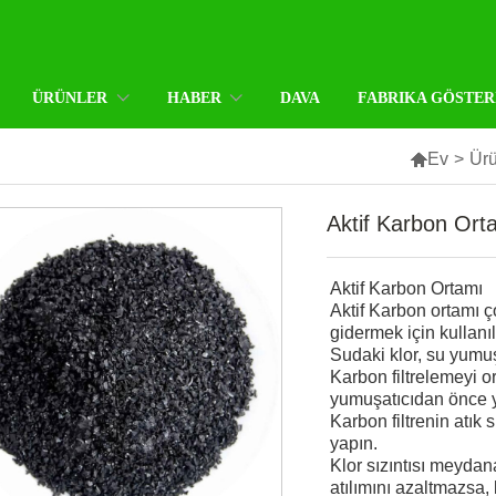
ÜRÜNLER
HABER
DAVA
FABRIKA GÖSTER

Ev
>
Ürü
Aktif Karbon Ort
Aktif Karbon Ortamı
Aktif Karbon ortamı ç
gidermek için kullanılı
Sudaki klor, su yumuş
Karbon filtrelemeyi o
yumuşatıcıdan önce y
Karbon filtrenin atık 
yapın.
Klor sızıntısı meydana
atılımını azaltmazsa,