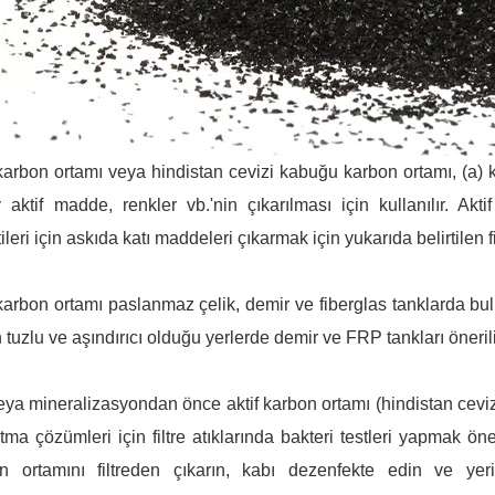
karbon ortamı veya hindistan cevizi kabuğu karbon ortamı, (a) klor,
 aktif madde, renkler vb.'nin çıkarılması için kullanılır. Akt
ileri için askıda katı maddeleri çıkarmak için yukarıda belirtilen fil
 karbon ortamı paslanmaz çelik, demir ve fiberglas tanklarda b
 tuzlu ve aşındırıcı olduğu yerlerde demir ve FRP tankları önerili
ya mineralizasyondan önce aktif karbon ortamı (hindistan ceviz
ıtma çözümleri için filtre atıklarında bakteri testleri yapmak ön
n ortamını filtreden çıkarın, kabı dezenfekte edin ve yer