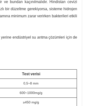
r ve bundan kaçınılmalıdır. Hindistan cevizi
ızlı bir düzeltme gerekiyorsa, sisteme hidrojen
amına minimum zarar verirken bakterileri etkili
yerine endüstriyel su arıtma çözümleri için de
Test verisi
0,5~8 mm
600~1000mg/g
≥450 mg/g