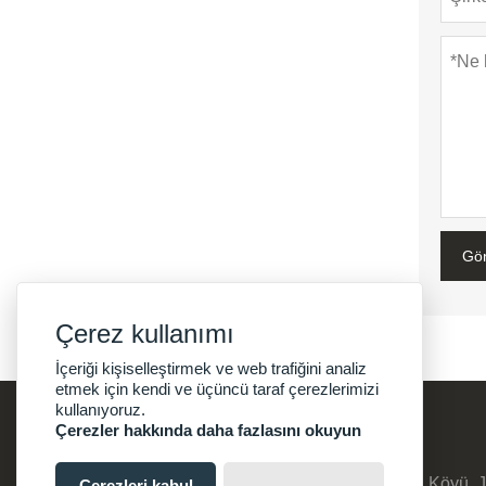
Gö
Çerez kullanımı
İçeriği kişiselleştirmek ve web trafiğini analiz
etmek için kendi ve üçüncü taraf çerezlerimizi
kullanıyoruz.
Çerezler hakkında daha fazlasını okuyun
Adres :
No:8, Suyuanzhuang, Qinghu Köyü, J
Çerezleri kabul