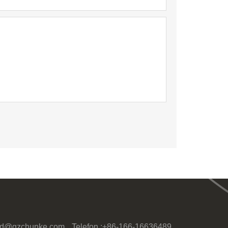
id@gzchunke.com
Telefon :
+86-166-16636489