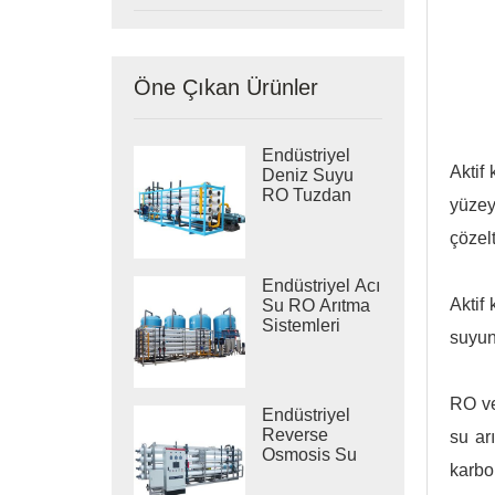
Öne Çıkan Ürünler
Endüstriyel
Aktif 
Deniz Suyu
RO Tuzdan
yüzey
Arındırma
Sistemleri
çözelt
Endüstriyel Acı
Aktif
Su RO Arıtma
Sistemleri
suyun
RO ve
Endüstriyel
Reverse
su ar
Osmosis Su
karbo
Arıtma
Sistemleri