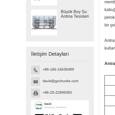
membr
kabuğ
Büyük Boy Su
Arıtma Tesisleri
perok
bir şe
Antra
kullan
İletişim Detayları
Antra
+86-166-16636489

david@gzchunke.com

+86-20-22895083
