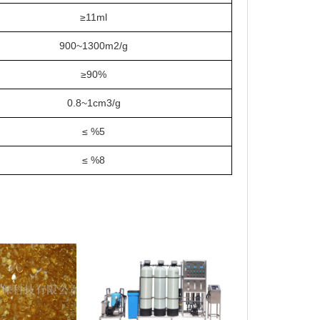
≥11ml
900~1300m2/g
≥90%
0.8~1cm3/g
≤ %5
≤ %8