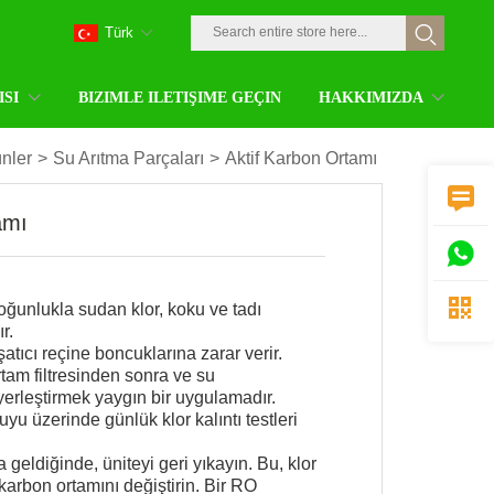
Türk
ISI
BIZIMLE ILETIŞIME GEÇIN
HAKKIMIZDA
nler
>
Su Arıtma Parçaları
>
Aktif Karbon Ortamı

amı


oğunlukla sudan klor, koku ve tadı
r.
atıcı reçine boncuklarına zarar verir.
rtam filtresinden sonra ve su
erleştirmek yaygın bir uygulamadır.
suyu üzerinde günlük klor kalıntı testleri
 geldiğinde, üniteyi geri yıkayın. Bu, klor
 karbon ortamını değiştirin. Bir RO