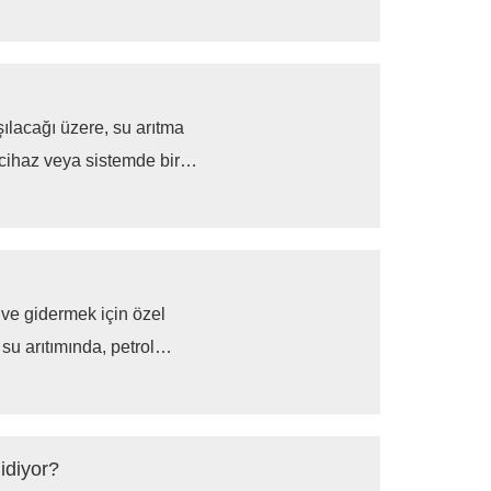
ye devam edebilir ve su
ılacağı üzere, su arıtma
r cihaz veya sistemde bir
 bir kombinasyonu yoluyla su
k ve gidermek için özel
 su arıtımında, petrol
 petrol kirliliği arıtımında
mesi gereken günlük yaşam
gidiyor?