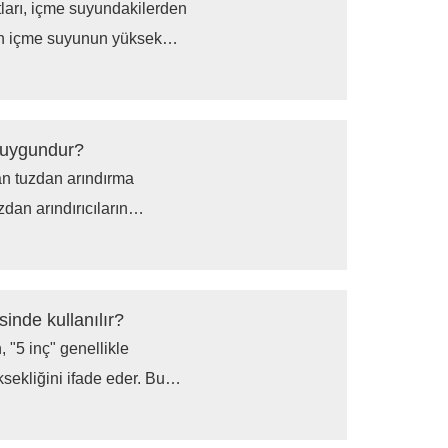
tları, içme suyundakilerden
nun içme suyunun yüksek
ahsullerin büyüme
zerinde olumsuz etkilere
ı uygundur?
an tuzdan arındırma
zdan arındırıcıların
leri etkili bir şekilde
sağlayabilmeleridir.
esinde kullanılır?
, "5 inç" genellikle
sekliğini ifade eder. Bu
 filtre elemanı için