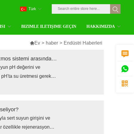
Türk
ISI
BIZIMLE ILETIŞIME GEÇIN
HAKKIMIZDA

Ev
>
haber
>
Endüstri Haberleri

Endüstriyel iyonize su makinesi ile ters ozmos sistemi arasında fark var mıdır?
uyun pH değerini ve

rli pH'ta su üretmesi gereken

z sistemi esas olarak saf
organik kirleticileri
seliyor?
yla sert suyun girişini ve
r özellikle rejenerasyon