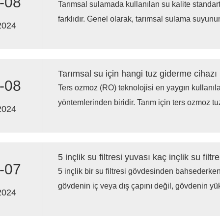
-08
Tarımsal sulamada kullanılan su kalite standar
farklıdır. Genel olarak, tarımsal sulama suyu
2024
standartlarını karşılaması gerekmez, ancak m
ihtiyaçlarını karşılamalı ve toprak ve bitkiler ü
neden olmamalıdır.
Tarımsal su için hangi tuz giderme cihaz
-08
Ters ozmoz (RO) teknolojisi en yaygın kullanıl
yöntemlerinden biridir. Tarım için ters ozmoz tu
2024
avantajı, sudaki tuzları ve diğer çözünmüş madde
giderebilmeleri ve yüksek kaliteli sulama suyu 
5 inçlik su filtresi yuvası kaç inçlik su filtr
-07
5 inçlik bir su filtresi gövdesinden bahsederken
gövdenin iç veya dış çapını değil, gövdenin yük
2024
gövde boyutu genellikle 5 inç uzunluğundaki bir
uygundur.