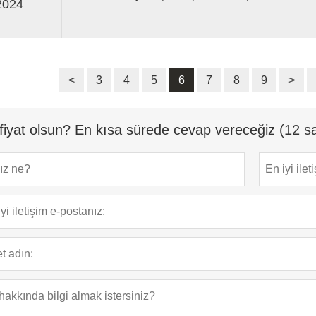
2024
suyunun kullanımına dair tam bir yasak yoktur.
<
3
4
5
6
7
8
9
>
fiyat olsun? En kısa sürede cevap vereceğiz (12 sa