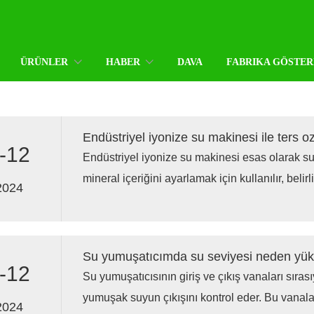
ÜRÜNLER
HABER
DAVA
FABRIKA GÖSTER
-12
Endüstriyel iyonize su makinesi esas olarak s
mineral içeriğini ayarlamak için kullanılır, beli
2024
uygulama senaryoları için uygundur. Ters ozmo
su elde etme amacıyla suda çözünen katıları ve 
gidermek için kullanılır.
Su yumuşatıcımda su seviyesi neden yük
-12
Su yumuşatıcısının giriş ve çıkış vanaları sırası
yumuşak suyun çıkışını kontrol eder. Bu vanala
2024