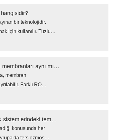
i hangisidir?
yıran bir teknolojidir.
ak için kullanılır. Tuzlu
 askıda kalan parçacıkları
ir yeteneğe sahiptir.
Tüm ters ozmos su arıtma ekipmanlarının membranları aynı mıdır?
ına, membran
rılabilir. Farklı RO
uygulama kapsamı açısından
arında kullanılan
Avrupa'da ters ozmos suyu yasak mı? RO sistemlerindeki temel sorunlar nelerdir?
adığı konusunda her
Avrupa'da ters ozmos