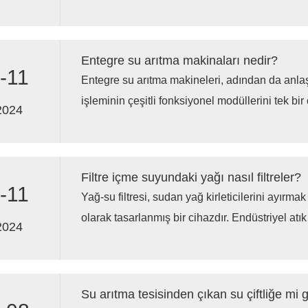
aşamasında sızdırıyorsa, su tuz tankına girme
seviyesinin yükselmesine neden olabilir.
Entegre su arıtma makinaları nedir?
-11
Entegre su arıtma makineleri, adından da anlaş
işleminin çeşitli fonksiyonel modüllerini tek bi
2024
araya getirerek, birden fazla arıtma işleminin
kalitesini temizler ve arıtır.
Filtre içme suyundaki yağı nasıl filtreler?
-11
Yağ-su filtresi, sudan yağ kirleticilerini ayırma
olarak tasarlanmış bir cihazdır. Endüstriyel atık
2024
sahası yeniden enjeksiyon suyu arıtımında, deniz
ve içme suyundan yağ kirleticilerinin gideril
durumlarında yaygın olarak kullanılır.
Su arıtma tesisinden çıkan su çiftliğe mi 