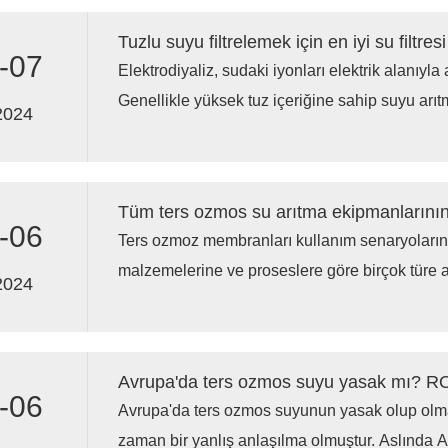
Tuzlu suyu filtrelemek için en iyi su filtres
-07
Elektrodiyaliz, sudaki iyonları elektrik alanıyla a
Genellikle yüksek tuz içeriğine sahip suyu arıtm
2024
sudan tuzu etkili bir şekilde uzaklaştırabilir ve
ve organik maddeleri arıtma konusunda güçlü b
-06
Ters ozmoz membranları kullanım senaryolar
malzemelerine ve proseslere göre birçok türe ay
2024
membran türleri performans, dayanıklılık ve 
farklılık gösterir. Bu nedenle, tüm RO ekipmanl
membranlar tam olarak aynı değildir.
-06
Avrupa'da ters ozmos suyunun yasak olup olm
zaman bir yanlış anlaşılma olmuştur. Aslında 