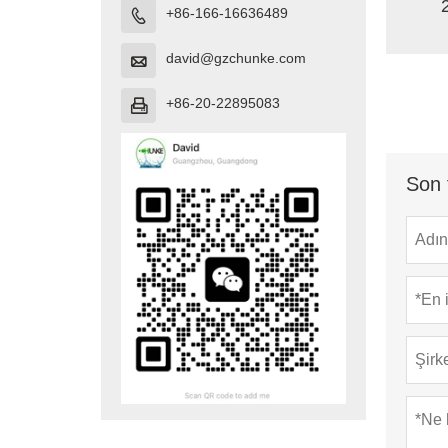
+86-166-16636489

david@gzchunke.com

+86-20-22895083

Son 